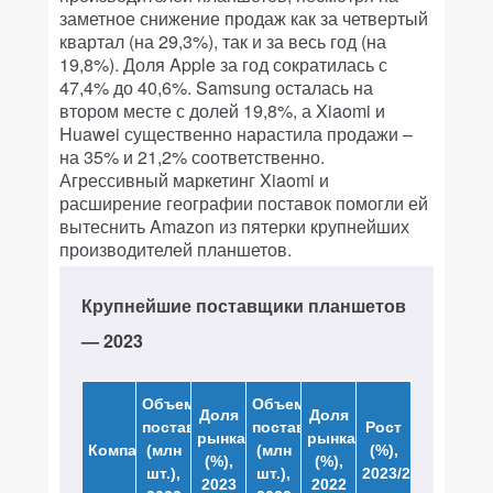
заметное снижение продаж как за четвертый
квартал (на 29,3%), так и за весь год (на
19,8%). Доля Apple за год сократилась с
47,4% до 40,6%. Samsung осталась на
втором месте с долей 19,8%, а Xiaomi и
Huawei существенно нарастила продажи –
на 35% и 21,2% соответственно.
Агрессивный маркетинг Xiaomi и
расширение географии поставок помогли ей
вытеснить Amazon из пятерки крупнейших
производителей планшетов.
Крупнейшие поставщики планшетов
— 2023
Объем
Объем
Доля
Доля
поставок
поставок
Рост
рынка
рынка
Компания
(млн
(млн
(%),
(%),
(%),
шт.),
шт.),
2023/2022
2023
2022