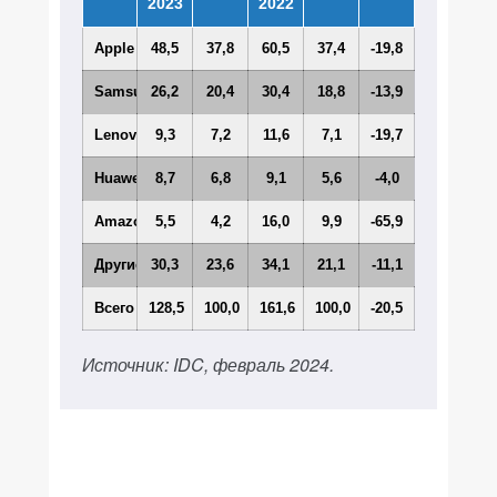
2023
2022
Apple
48,5
37,8
60,5
37,4
-19,8
Samsung
26,2
20,4
30,4
18,8
-13,9
Lenovo
9,3
7,2
11,6
7,1
-19,7
Huawei
8,7
6,8
9,1
5,6
-4,0
Amazon.com
5,5
4,2
16,0
9,9
-65,9
Другие
30,3
23,6
34,1
21,1
-11,1
Всего
128,5
100,0
161,6
100,0
-20,5
Источник: IDC, февраль 2024.