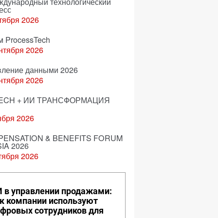
еждународный технологический
есс
тября 2026
м ProcessTech
нтября 2026
вление данными 2026
нтября 2026
ECH + ИИ ТРАНСФОРМАЦИЯ
ября 2026
ENSATION & BENEFITS FORUM
IA 2026
тября 2026
 в управлении продажами:
к компании используют
фровых сотрудников для