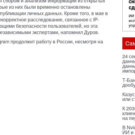
я сбором и анализом информации из открытых
сн
торые из них были временно остановлены
сд
публикации личных данных. Кроме того, в мае в
ИИ 
корректное расследование, связанное с IP-
исп
ющими безопасности пользователей, но эта
уп
езависимыми экспертами, напомнил Дуров.
gram продолжит работу в России, несмотря на
Са
24 с
данны
данны
импо
Т-Бан
дооб
Казус
или с
К 203
клиен
на п
В Nvi
ИИ и