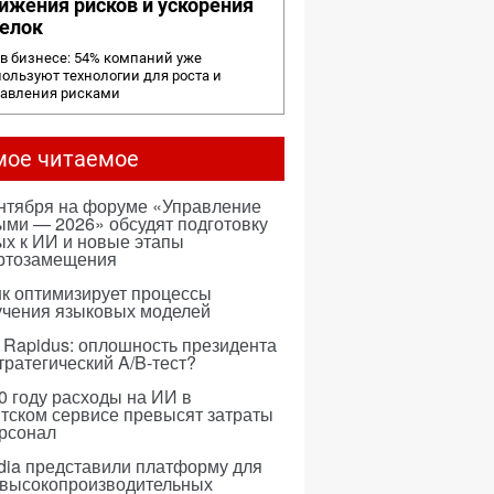
ижения рисков и ускорения
елок
в бизнесе: 54% компаний уже
ользуют технологии для роста и
равления рисками
мое читаемое
ентября на форуме «Управление
ми — 2026» обсудят подготовку
х к ИИ и новые этапы
ртозамещения
к оптимизирует процессы
учения языковых моделей
 Rapidus: оплошность президента
тратегический A/B-тест?
0 году расходы на ИИ в
тском сервисе превысят затраты
ерсонал
dia представили платформу для
 высокопроизводительных