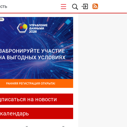
СТЬ
МА
писаться на новости
-календарь