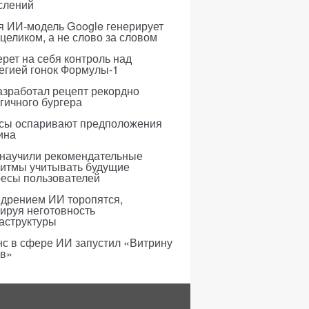
слений
я ИИ-модель Google генерирует
 целиком, а не слово за словом
рет на себя контроль над
егией гонок Формулы-1
азработал рецепт рекордно
гичного бургера
усы оспаривают предположения
ина
 научили рекомендательные
ритмы учитывать будущие
ресы пользователей
едрением ИИ торопятся,
ируя неготовность
аструктуры
с в сфере ИИ запустил «Витрину
ов»