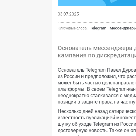
03.07.2025
Telegram
Мессенджер
Ключевые слова :
Основатель мессенджера д
кампания по дискредитац
Основатель Telegram Павел Дуров
из России и предположил, что ра
может быть частью целенаправле
платформы. В своем Telegram-кана
неоднократно сталкивался с меди
позиции в защите права на частн
Несколько дней назад сатирическ
известность публикацией множес
шутку об уходе Telegram из Росси
достоверную новость. Также он о