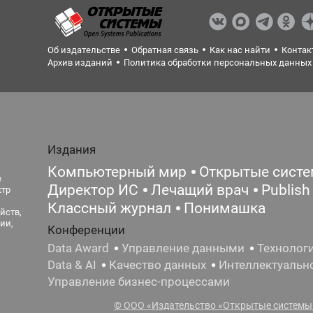
Об издательстве
Обратная связь
Как нас найти
Контак
Архив изданий
Политика обработки персональных данных
Издания
Компьютерный мир
Открытые сист
е
Директор ИС
Лечащий врач
Publish
ктр
Классный журнал
Понимашка
йств,
ии,
Конференции
Data Award
Управление данными
Технолог
Data & AI
Качество данных
Интеллектуальн
Управление бизнес-процессами
© ООО «Издательство «Открытые системы»