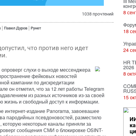
III М
конгр
8 сен
1038 прочтений
Фору
ы
Павел Дуров
Рунет
18 се
Упра
опустил, что против него идет
24 се
ии.
HR T
2026
 опроверг слухи о выходе мессенджера
8 окт
спространение фейковых новостей
нной кампании по дискредитации
COMP
ле он отметил, что за 12 лет работы Telegram
RUSS
адавлением из разных источников из-за своей
15 ок
ую жизнь и свободный доступ к информации.
ое интернет-издание Panorama, завоевашее
тва пародийных псевдоновостей, разместило
ИИ
и, которую некоторые каналы приняли за
ка
проверг сообщения СМИ о блокировке OSINT-
ци