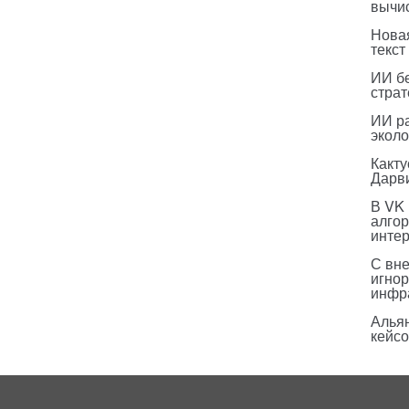
вычи
Нова
текст
ИИ бе
страт
ИИ р
эколо
Какт
Дарв
В VK
алго
инте
С вн
игнор
инфр
Альян
кейс