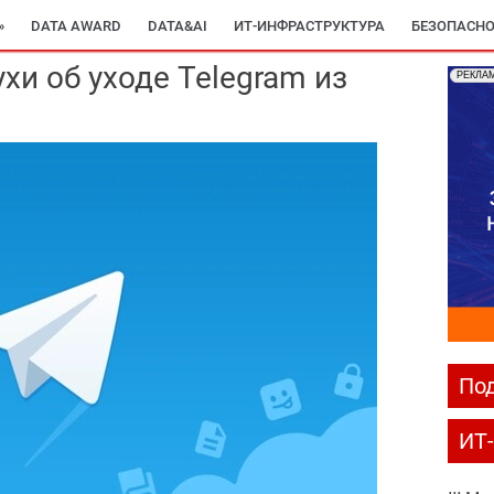
»
DATA AWARD
DATA&AI
ИТ-ИНФРАСТРУКТУРА
БЕЗОПАСНО
хи об уходе Telegram из
РЕКЛА
Под
ИТ