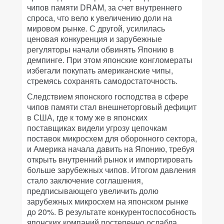
чипов памяти DRAM, за счет внутреннего
спроса, что вело к увеличению доли на
мировом рынке. С другой, усилилась
ценовая конкуренция и зарубежные
регуляторы начали обвинять Японию в
демпинге. При этом японские конгломераты
избегали покупать американские чипы,
стремясь сохранять самодостаточность.
Следствием японского господства в сфере
чипов памяти стал внешнеторговый дефицит
в США, где к тому же в японских
поставщиках видели угрозу цепочкам
поставок микросхем для оборонного сектора,
и Америка начала давить на Японию, требуя
открыть внутренний рынок и импортировать
больше зарубежных чипов. Итогом давления
стало заключение соглашения,
предписывающего увеличить долю
зарубежных микросхем на японском рынке
до 20%. В результате конкурентоспособность
японских компаний постепенно ослабла.