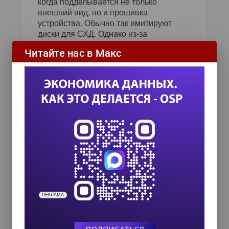
когда подделывается не только
внешний вид, но и прошивка
устройства. Обычно так имитируют
диски для СХД. Однако из-за
специфических требований к
Читайте нас в Макс
прошивкам ведущих вендоров такие
диски либо не работают с самого
начала, либо выходят из строя спустя
короткое время.
В связи с этим, считают эксперты К2Тех, при
обслуживании инфраструктуры ключевое
значение приобретает осознанный выбор
партнеров, обеспечивающих строгий
контроль качества и подлинности каждого
компонента.
РЕКЛАМА