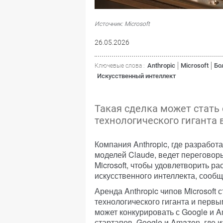
Источник: Microsoft
26.05.2026
Anthropic
Microsoft
Бо
Ключевые слова :
Искусственный интеллект
Такая сделка может стат
технологического гиганта
Компания Anthropic, где разрабо
моделей Claude, ведет переговор
Microsoft, чтобы удовлетворить ра
искусственного интеллекта, сообща
Аренда Anthropic чипов Microsoft 
технологического гиганта и первы
может конкурировать с Google и 
стартапов. Google и Amazon, где