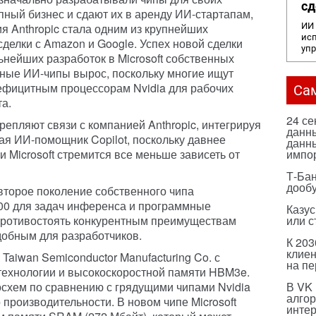
сд
пный бизнес и сдают их в аренду ИИ-стартапам,
 Anthropic стала одним из крупнейших
ИИ 
исп
сделки с Amazon и Google. Успех новой сделки
уп
ьнейших разработок в Microsoft собственных
ные ИИ-чипы вырос, поскольку многие ищут
ефицитным процессорам Nvidia для рабочих
Са
та.
24 с
крепляют связи с компанией Anthropic, интегрируя
данны
ая ИИ-помощник Copilot, поскольку давнее
данны
и Microsoft стремится все меньше зависеть от
импо
Т-Бан
дооб
 второе поколение собственного чипа
200 для задач инференса и программные
Казус
противостоять конкурентным преимуществам
или с
удобным для разработчиков.
К 203
клиен
Taiwan Semiconductor Manufacturing Co. с
на п
технологии и высокоскоростной памяти HBM3e.
схем по сравнению с грядущими чипами Nvidia
В VK
алго
производительности. В новом чипе Microsoft
инте