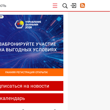
СТЬ
МА
писаться на новости
-календарь