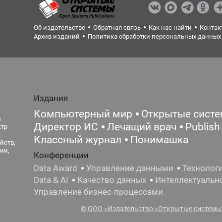
Об издательстве
Обратная связь
Как нас найти
Контак
Архив изданий
Политика обработки персональных данных
Издания
Компьютерный мир
Открытые сист
е
Директор ИС
Лечащий врач
Publish
ктр
Классный журнал
Понимашка
йств,
ии,
Конференции
Data Award
Управление данными
Технолог
Data & AI
Качество данных
Интеллектуальн
Управление бизнес-процессами
© ООО «Издательство «Открытые системы»