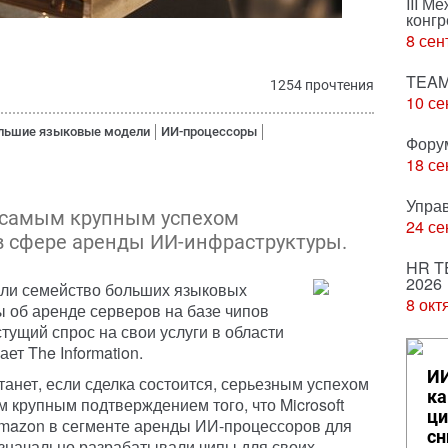
III М
конгр
8 сен
TEAM
1254 прочтения
10 се
льшие языковые модели
ИИ-процессоры
Фору
18 се
Упра
ь самым крупным успехом
24 се
 в сфере аренды ИИ-инфраструктуры.
HR T
2026
тали семейство больших языковых
8 окт
ы об аренде серверов на базе чипов
стущий спрос на свои услуги в области
ет The Information.
ИИ
станет, если сделка состоится, серьезным успехом
ка
м крупным подтверждением того, что Microsoft
ци
Amazon в сегменте аренды ИИ-процессоров для
сн
 изначально разрабатывали чипы для своих