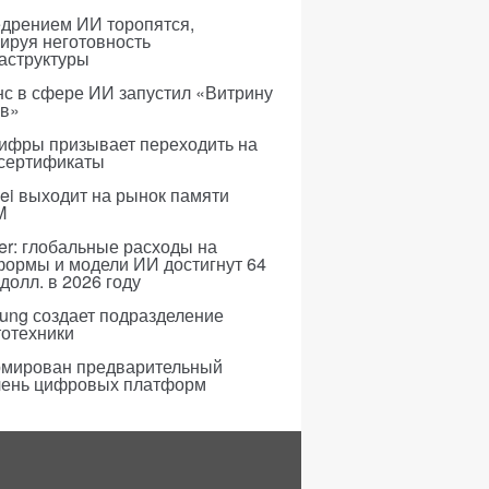
едрением ИИ торопятся,
ируя неготовность
аструктуры
с в сфере ИИ запустил «Витрину
ов»
ифры призывает переходить на
 сертификаты
i выходит на рынок памяти
M
er: глобальные расходы на
формы и модели ИИ достигнут 64
долл. в 2026 году
ung создает подразделение
тотехники
мирован предварительный
чень цифровых платформ