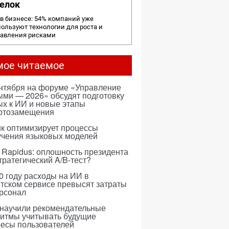
елок
в бизнесе: 54% компаний уже
ользуют технологии для роста и
равления рисками
мое читаемое
ентября на форуме «Управление
ми — 2026» обсудят подготовку
х к ИИ и новые этапы
ртозамещения
к оптимизирует процессы
учения языковых моделей
 Rapidus: оплошность президента
тратегический A/B-тест?
0 году расходы на ИИ в
тском сервисе превысят затраты
ерсонал
 научили рекомендательные
ритмы учитывать будущие
ресы пользователей