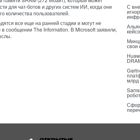
м памяти SRAM (272 Мбайт), который может
ти для чат-ботов и других систем ИИ, когда они
С вн
игнор
о количества пользователей.
инфр
дятся все еще на ранней стадии и могут не
Альян
в сообщении The Information. В Microsoft заявили,
кейс
ыслы.
Минц
свои
Huawe
DRA
Gartn
плат
млрд 
Sams
робо
Сфор
пере