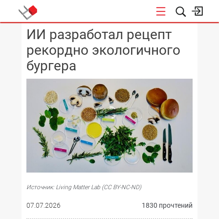
ИИ разработал рецепт
КОНФЕРЕНЦИИ
рекордно экологичного
бургера
Источник: Living Matter Lab (CC BY-NC-ND)
07.07.2026
1830 прочтений