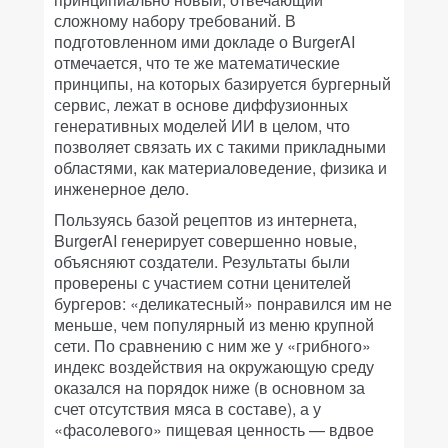
сложному набору требований. В
подготовленном ими докладе о BurgerAI
отмечается, что те же математические
принципы, на которых базируется бургерный
сервис, лежат в основе диффузионных
генеративных моделей ИИ в целом, что
позволяет связать их с такими прикладными
областями, как материаловедение, физика и
инженерное дело.
Пользуясь базой рецептов из интернета,
BurgerAI генерирует совершенно новые,
объясняют создатели. Результаты были
проверены с участием сотни ценителей
бургеров: «деликатесный» понравился им не
меньше, чем популярный из меню крупной
сети. По сравнению с ним же у «грибного»
индекс воздействия на окружающую среду
оказался на порядок ниже (в основном за
счет отсутствия мяса в составе), а у
«фасолевого» пищевая ценность — вдвое