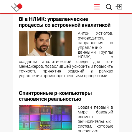
BI в НЛМК: управленческие
КОНФЕРЕНЦИИ
процессы со встроенной аналитикой
Антон Устюгов,
руководитель
направления по
управлению
данными Группы
НЛМК, – о
создании аналитической среды для топ-
менеджеров, позволившей ускорить и повысить
точность принятия решений в рамках
управления производственными процессами.
Спинтронные p-компьютеры
становятся реальностью
Создан первый в
мире базовый
элемент
вычислительных
систем, которые
оперируют