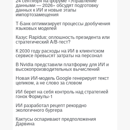
24 сентября на форуме «Управление
данными — 2026» обсудят подготовку
данных к ИИ и новые этапы
импортозамещения
Т-Банк оптимизирует процессы дообучения
языковых моделей
Казус Rapidus: оплошность президента или
стратегический A/B-тест?
К 2030 году расходы на ИИ в клиентском
сервисе превысят затраты на персонал
В Nvidia представили платформу для ИИ и
высокопроизводительных вычислений
Новая ИИ-модель Google генерирует текст
целиком, а не слово за словом
ИИ берет на себя контроль над стратегией
гонок Формулы-1
ИИ разработал рецепт рекордно
экологичного бургера
Кактусы оспаривают предположения
Дарвина