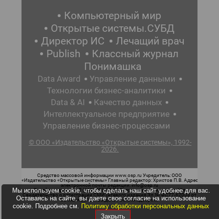
Компьютерный мир
Открытые системы.СУБД
Директор ИС
Лечащий врач
Publish
Классный журнал
Понимашка
Data Award
Управление данными
Технологии бизнес-аналитики
Data & AI
Качество данных
Интеллектуальное предприятие
Управление бизнес-процессами
© ООО «Издательство «Открытые системы», 1992-
2026.
Средство массовой информации www.osp.ru Учредитель: ООО
«Издательство «Открытые системы» Главный редактор: Христов П.В. Адрес
электронной почты редакции: info@osp.ru
Мы используем cookie, чтобы сделать наш сайт удобнее для вас.
Телефон редакции: 7 (499) 703-18-54 Возрастная маркировка: 12+
Свидетельство о регистрации СМИ сетевого издания Эл.№ ФС77-62008 от
Оставаясь на сайте, вы даете свое согласие на использование
05 июня 2015 г. выдано Роскомнадзором.
cookie. Подробнее см.
Политику обработки персональных данных
Закрыть