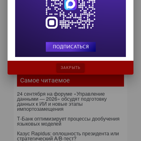
HR TECH + ИИ ТРАНСФОРМАЦИЯ 2026
8 октября 2026
От кликов до миллионов: как
повседневные операции
влияют на маржу компании
Бизнес видит больше, чем мог
предположить раньше
ЗАКРЫТЬ
Самое читаемое
24 сентября на форуме «Управление
данными — 2026» обсудят подготовку
данных к ИИ и новые этапы
импортозамещения
Т-Банк оптимизирует процессы дообучения
языковых моделей
Казус Rapidus: оплошность президента или
стратегический A/B-тест?