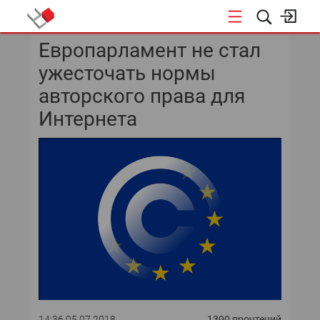
Европарламент не стал
КОНФЕРЕНЦИИ
ужесточать нормы
авторского права для
Интернета
14:36 05.07.2018
1390 прочтений