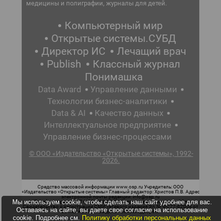
медицины и полиграфии, журналы для детей.
Компьютерный мир
Открытые системы.СУБД
Директор ИС
Лечащий врач
Publish
Классный журнал
Понимашка
Data Award
Управление данными
Технологии бизнес-аналитики
Data & AI
Качество данных
Интеллектуальное предприятие
Управление бизнес-процессами
© ООО «Издательство «Открытые системы», 1992-
2026.
Средство массовой информации www.osp.ru Учредитель: ООО
«Издательство «Открытые системы» Главный редактор: Христов П.В. Адрес
электронной почты редакции: info@osp.ru
Мы используем cookie, чтобы сделать наш сайт удобнее для вас.
Телефон редакции: 7 (499) 703-18-54 Возрастная маркировка: 12+
Свидетельство о регистрации СМИ сетевого издания Эл.№ ФС77-62008 от
Оставаясь на сайте, вы даете свое согласие на использование
05 июня 2015 г. выдано Роскомнадзором.
cookie. Подробнее см.
Политику обработки персональных данных