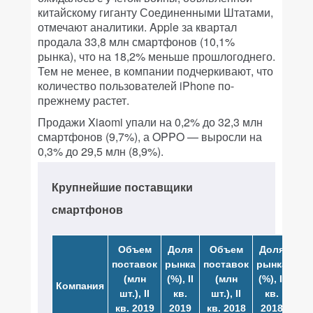
китайскому гиганту Соединенными Штатами,
отмечают аналитики. Apple за квартал
продала 33,8 млн смартфонов (10,1%
рынка), что на 18,2% меньше прошлогоднего.
Тем не менее, в компании подчеркивают, что
количество пользователей iPhone по-
прежнему растет.
Продажи Xiaomi упали на 0,2% до 32,3 млн
смартфонов (9,7%), а OPPO — выросли на
0,3% до 29,5 млн (8,9%).
Крупнейшие поставщики
смартфонов
Объем
Доля
Объем
Доля
Ро
поставок
рынка
поставок
рынка
(%),
(млн
(%), II
(млн
(%), II
кв
Компания
шт.), II
кв.
шт.), II
кв.
2019
кв. 2019
2019
кв. 2018
2018
кв