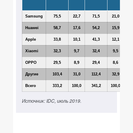
20
Samsung
75,5
22,7
71,5
21,0
5,
Huawei
58,7
17,6
54,2
15,9
8,
Apple
33,8
10,1
41,3
12,1
-18
Xiaomi
32,3
9,7
32,4
9,5
-0
OPPO
29,5
8,9
29,4
8,6
0,
Другие
103,4
31,0
112,4
32,9
-8
Всего
333,2
100,0
341,2
100,0
-2
Источник: IDC, июль 2019.