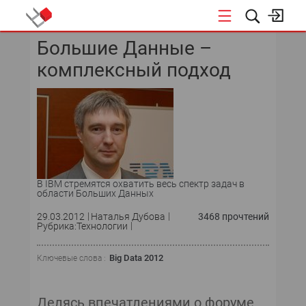
Большие Данные –
КОНФЕРЕНЦИИ
комплексный подход
В IBM стремятся охватить весь спектр задач в
области Больших Данных
29.03.2012
Наталья Дубова
3468 прочтений
Рубрика:Технологии
Big Data 2012
Ключевые слова :
Делясь впечатлениями о форуме