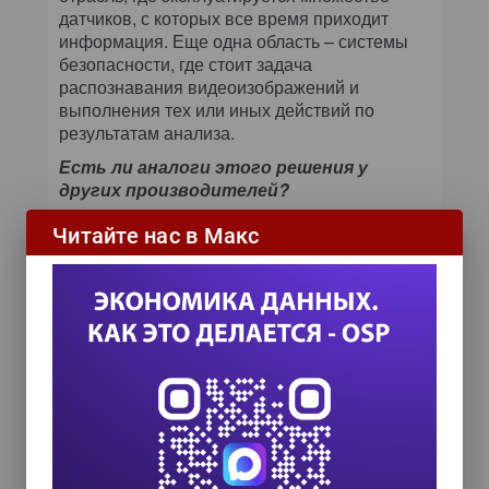
датчиков, с которых все время приходит
информация. Еще одна область – системы
безопасности, где стоит задача
распознавания видеоизображений и
выполнения тех или иных действий по
результатам анализа.
Есть ли аналоги этого решения у
других производителей?
С таким же объемом возможностей, как у
Читайте нас в Макс
Streams, нет. Сегодня на конференции все
выступающие говорили об объемах, многие
– о разнородности данных, но никто не
упомянул разнородные потоковые данные,
например видео, аудио, тексты. Есть
нишевые решения, но большинство крупных
вендоров пока не работают с потоками
разнородной информации. А у IBM в этой
области уже очень зрелый продукт.
Сегодня предлагается не одна
коммерческая реализация систем