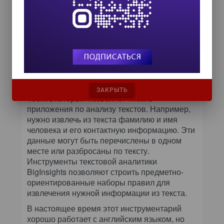
работы с Большими Данными на базе
Hadoop. Что выделяет решение
BigInsights?
BigInsights – полноценная корпоративная
платформа с возможностями
развертывания, администрирования,
безопасности, высокой доступности. Кроме
того, решение включает в себя Text Analytics
ЗАКРЫТЬ
Toolkit, который позволяет писать
приложения по анализу текстов. Например,
нужно извлечь из текста фамилию и имя
человека и его контактную информацию. Эти
данные могут быть перечислены в одном
месте или разбросаны по тексту.
Инструменты текстовой аналитики
BigInsights позволяют строить предметно-
ориентированные наборы правил для
извлечения нужной информации из текста.
В настоящее время этот инструментарий
хорошо работает с английским языком, но