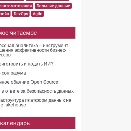
равтоматизация
Большие данные
чейн
DevOps
Agile
мое читаемое
ссная аналитика – инструмент
шения эффективности бизнес-
ессов
риготовить и подать ИИ?
 сон разума
мное обаяние Open Source
в ответе за безопасность данных
аструктура платформ данных на
е lakehouse
-календарь