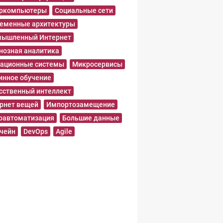
еркомпьютеры
Социальные сети
еменные архитектуры
ышленный Интернет
нозная аналитика
ационные системы
Микросервисы
нное обучение
сственный интеллект
рнет вещей
Импортозамещение
равтоматизация
Большие данные
чейн
DevOps
Agile