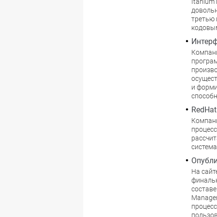
Itanium
довольн
третью 
кодовым
Интерф
Компани
програм
произво
осущест
и форми
способн
RedHat
Компани
процессо
рассчит
система
Опубли
На сайт
финальн
составе
Manager
процес
пользов