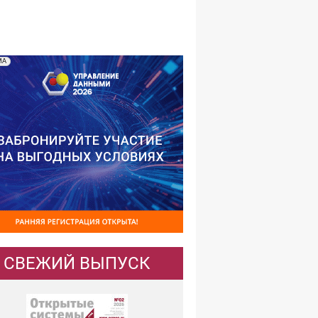
№03,2002
№02,2002
№01,2002
МА
СВЕЖИЙ ВЫПУСК