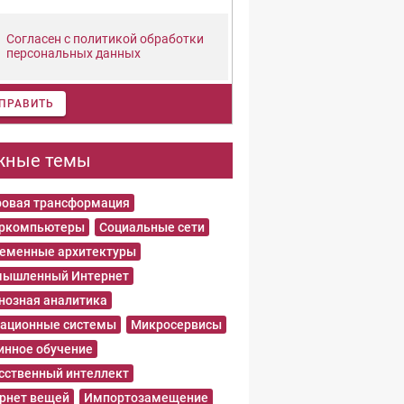
Согласен с политикой обработки
персональных данных
ПРАВИТЬ
жные темы
овая трансформация
еркомпьютеры
Социальные сети
еменные архитектуры
ышленный Интернет
нозная аналитика
ационные системы
Микросервисы
нное обучение
сственный интеллект
рнет вещей
Импортозамещение