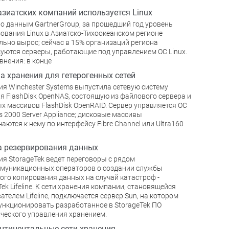
азиатских компаний используется Linux
о данным GartnerGroup, за прошедший год уровень
ования Linux в Азиатско-Тихоокеанском регионе
льно вырос; сейчас в 15% организаций региона
уются серверы, работающие под управлением ОС Linux.
внения: в конце
а хранения для гетерогенных сетей
я Winchester Systems выпустила сетевую систему
я FlashDisk OpenNAS, состоящую из файлового сервера и
х массивов FlashDisk OpenRAID. Сервер управляется ОС
 2000 Server Appliance; дисковые массивы
аются к нему по интерфейсу Fibre Channel или Ultra160
 резервирования данных
я StorageTek ведет переговоры с рядом
муникационных операторов о создании службы
ого копирования данных на случай катастроф -
Tek Lifeline. К сети хранения компании, становящейся
ателем Lifeline, подключается сервер Sun, на котором
ункционировать разработанное в StorageTek ПО
ческого управления хранением.
тинентальные сети хранения