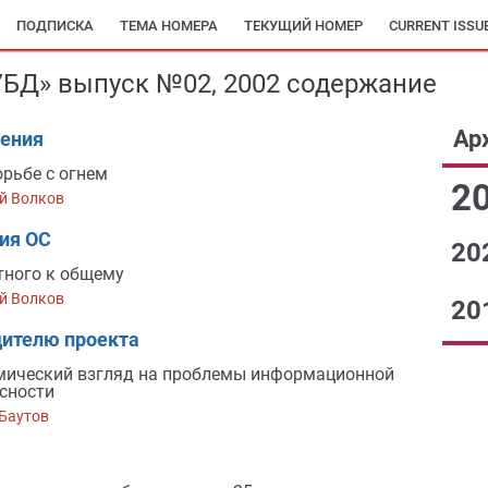
ПОДПИСКА
ТЕМА НОМЕРА
ТЕКУЩИЙ НОМЕР
CURRENT ISSU
БД» выпуск №02, 2002 содержание
Ар
ения
орьбе с огнем
2
й Волков
ия ОС
20
тного к общему
й Волков
20
дителю проекта
ический взгляд на проблемы информационной
сности
Баутов
№0