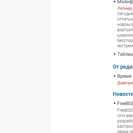
Мэйнф
Леонид
Сегодня
отпетых
новом о
виртуал
широкое
бесспор
экстрем
Таблиц
От ред
Время 
Дмитри
Новост
FreeBS
FreeBSD
Unix ве
разрабо
распрос
своих п