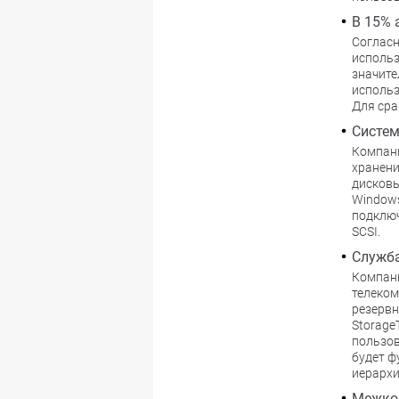
В 15% 
Согласн
использ
значите
использ
Для сра
Систем
Компани
хранени
дисковы
Windows
подключ
SCSI.
Служба
Компани
телеком
резервн
Storage
пользов
будет ф
иерархи
Межкон