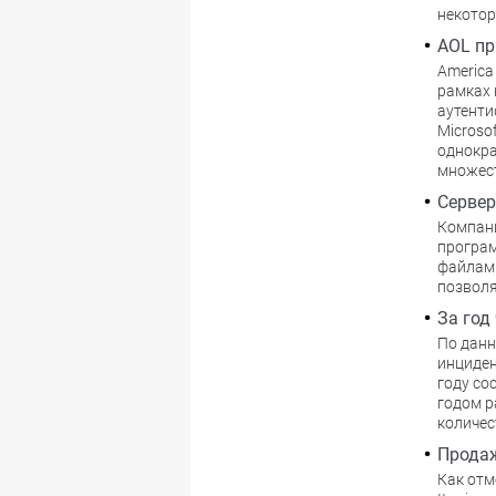
некотор
AOL пр
America 
рамках 
аутенти
Microsof
однокра
множест
Сервер
Компани
програм
файлам ч
позволя
За год
По данн
инциден
году со
годом р
количес
Продаж
Как отм