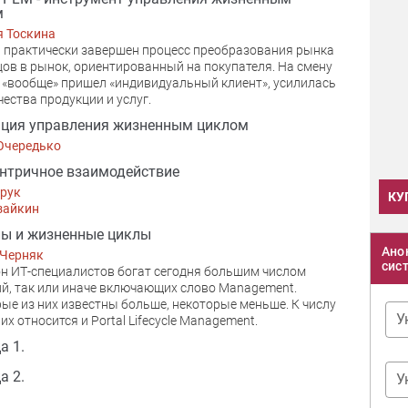
м
я Тоскина
 практически завершен процесс преобразования рынка
ов в рынок, ориентированный на покупателя. На смену
 «вообще» пришел «индивидуальный клиент», усилилась
чества продукции и услуг.
ция управления жизненным циклом
Очередько
нтричное взаимодействие
Брук
КУ
зайкин
ы и жизненные циклы
Ано
 Черняк
сис
н ИТ-специалистов богат сегодня большим числом
й, так или иначе включающих слово Management.
ые из них известны больше, некоторые меньше. К числу
У
их относится и Portal Lifecycle Management.
а 1.
а 2.
У