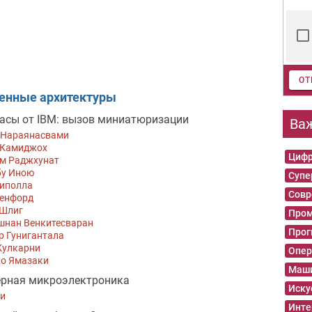
ОТ
енные архитектуры
часы от IBM: вызов миниатюризации
Ва
 Нараянасвами
 Камиджох
Цифр
м Раджхунат
бу Иною
Суп
Киполла
Совр
енфорд
Шлиг
Пром
шнан Венкитесваран
Прог
р Гунигантала
Кулкарни
Опер
ко Ямазаки
Маши
ерная микроэлектроника
Иску
Ли
Инте