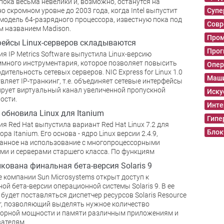
 пока весьма невелики и, возможно, останутся на
о скромном уровне до 2003 года, когда Intel выпустит
Суп
модель 64-разрядного процессора, известную пока под
Совр
 названием Madison.
Пром
ейсы Linux-серверов складываются
Прог
я IP Metrics Software выпустила Linux-версию
много инструментария, которое позволяет повысить
Опер
дительность сетевых серверов. NIC Express for Linux 1.0
Маши
вляет IP-транкинг, т.е. объединяет сетевые интерфейсы
рует виртуальный канал увеличенной пропускной
Иску
ости.
Инте
 обновила Linux для Itanium
Гипе
я Red Hat выпустила вариант Red Hat Linux 7.2 для
Блок
ра Itanium. Его основа - ядро Linux версии 2.4.9,
анное на использование с многопроцессорными
ми и серверами старшего класса. По функциям
кована финальная бета-версия Solaris 9
е компании Sun Microsystems открыт доступ к
ой бета-версии операционной системы Solaris 9. В ее
 будет поставляться диспетчер ресурсов Solaris Resource
, позволяющий выделять нужное количество
сорной мощности и памяти различным приложениям и
ателям.