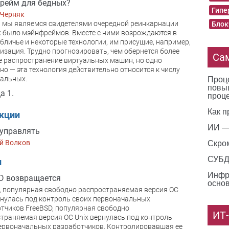
рейм для бедных?
Гипе
 Черняк
 мы являемся свидетелями очередной реинкарнации
Блок
 было мэйнфреймов. Вместе с ними возрождаются в
бличье и некоторые технологии, им присущие, например,
изация. Трудно прогнозировать, чем обернется более
Са
 распространение виртуальных машин, но одно
но — эта технология действительно относится к числу
Проце
альных.
повы
а 1.
проц
Как п
акции
ИИ —
управлять
Скро
й Волков
СУБД 
и
Инфр
D возвращается
основ
, популярная свободно распространяемая версия ОС
рнулась под контроль своих первоначальных
тчиков FreeBSD, популярная свободно
ИТ
траняемая версия ОС Unix вернулась под контроль
ервоначальных разработчиков. Контролировавшая ее