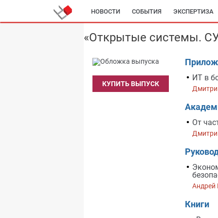
НОВОСТИ
СОБЫТИЯ
ЭКСПЕРТИЗА
«Открытые системы. СУ
Прилож
ИТ в б
КУПИТЬ ВЫПУСК
Дмитри
Академ
От час
Дмитри
Руково
Эконом
безопа
Андрей 
Книги