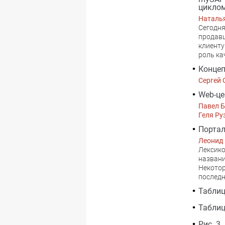
цикло
Наталь
Сегодня
продавц
клиенту
роль ка
Концеп
Сергей 
Web-це
Павел 
Геля Ру
Портал
Леонид
Лексико
названи
Некотор
последн
Таблиц
Таблиц
Рис. 3.