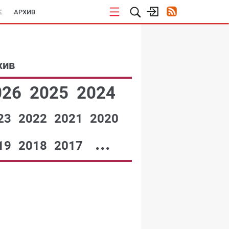
E
АРХИВ
хив
026
2025
2024
23
2022
2021
2020
...
19
2018
2017
№12,2002
№11,2002
№10,2002
№09,2002
7-08,2002
№06,2002
№05,2002
№04,2002