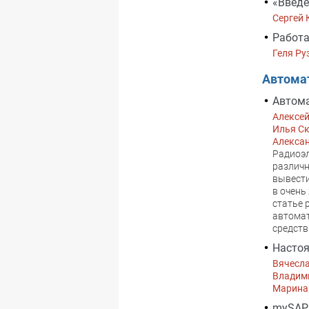
«Введе
Сергей 
Работа
Геля Ру
Автома
Автома
Алексе
Илья С
Алекса
Радиоэл
различн
вывести
в очень
статье 
автома
средств
Настоя
Вячесл
Владим
Марина
mySAP 