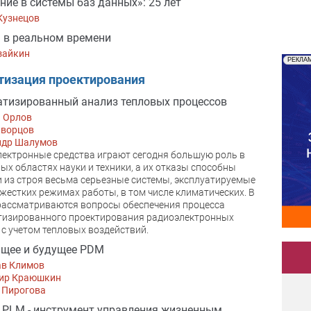
ние в системы баз данных»: 25 лет
Кузнецов
 в реальном времени
зайкин
РЕКЛА
тизация проектирования
тизированный анализ тепловых процессов
й Орлов
кворцов
ндр Шалумов
ектронные средства играют сегодня большую роль в
ых областях науки и техники, а их отказы способны
 из строя весьма серьезные системы, эксплуатируемые
 жестких режимах работы, в том числе климатических. В
рассматриваются вопросы обеспечения процесса
тизированного проектирования радиоэлектронных
 с учетом тепловых воздействий.
щее и будущее PDM
ав Климов
ир Краюшкин
 Пирогова
PLM - инструмент управления жизненным