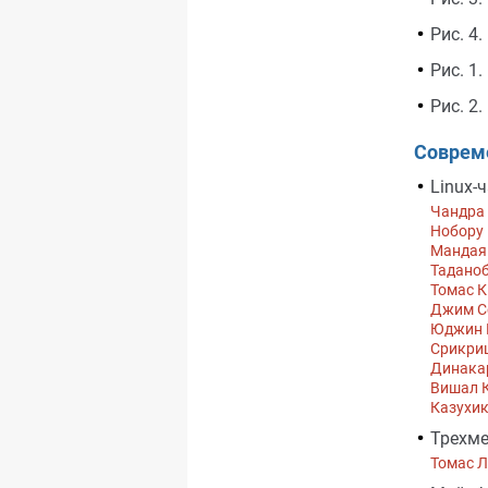
Рис. 4.
Рис. 1.
Рис. 2.
Соврем
Linux-
Чандра
Нобору
Мандая
Тадано
Томас 
Джим С
Юджин 
Срикри
Динака
Вишал 
Казухи
Трехм
Томас 