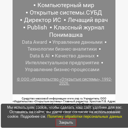
Компьютерный мир
Открытые системы.СУБД
Директор ИС
Лечащий врач
Publish
Классный журнал
Понимашка
Data Award
Управление данными
Технологии бизнес-аналитики
Data & AI
Качество данных
Интеллектуальное предприятие
Управление бизнес-процессами
© ООО «Издательство «Открытые системы», 1992-
2026.
Средство массовой информации www.osp.ru Учредитель: ООО
«Издательство «Открытые системы» Главный редактор: Христов П.В. Адрес
электронной почты редакции: info@osp.ru
Мы используем cookie, чтобы сделать наш сайт удобнее для вас.
Телефон редакции: 7 (499) 703-18-54 Возрастная маркировка: 12+
Свидетельство о регистрации СМИ сетевого издания Эл.№ ФС77-62008 от
Оставаясь на сайте, вы даете свое согласие на использование
05 июня 2015 г. выдано Роскомнадзором.
cookie. Подробнее см.
Политику обработки персональных данных
Закрыть