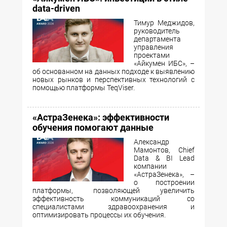
data-driven
Тимур Меджидов,
руководитель
департамента
управления
проектами
«Айкумен ИБС», –
об основанном на данных подходе к выявлению
новых рынков и перспективных технологий с
помощью платформы TeqViser.
«АстраЗенека»: эффективности
обучения помогают данные
Александр
Мамонтов, Chief
Data & BI Lead
компании
«АстраЗенека», –
о построении
платформы, позволяющей увеличить
эффективность коммуникаций со
специалистами здравоохранения и
оптимизировать процессы их обучения.