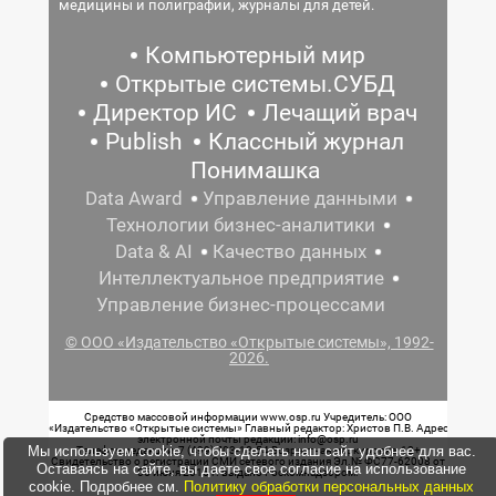
медицины и полиграфии, журналы для детей.
Компьютерный мир
Открытые системы.СУБД
Директор ИС
Лечащий врач
Publish
Классный журнал
Понимашка
Data Award
Управление данными
Технологии бизнес-аналитики
Data & AI
Качество данных
Интеллектуальное предприятие
Управление бизнес-процессами
© ООО «Издательство «Открытые системы», 1992-
2026.
Средство массовой информации www.osp.ru Учредитель: ООО
«Издательство «Открытые системы» Главный редактор: Христов П.В. Адрес
электронной почты редакции: info@osp.ru
Мы используем cookie, чтобы сделать наш сайт удобнее для вас.
Телефон редакции: 7 (499) 703-18-54 Возрастная маркировка: 12+
Свидетельство о регистрации СМИ сетевого издания Эл.№ ФС77-62008 от
Оставаясь на сайте, вы даете свое согласие на использование
05 июня 2015 г. выдано Роскомнадзором.
cookie. Подробнее см.
Политику обработки персональных данных