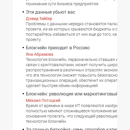
понимание сути бизнеса предприятия.
Эти данные убьют вас
Дэвид Тейбер
Проблемы с данными нередко становятся палками в 
проекта, из-за которых срываются бюджеты и сроки. Т
постарайтесь избавиться от них еще до того, как прис
проекту.
Блокчейн приходит в Россию
Яна Абрамова
Технология блокчейн, первоначально ставшая извест
связи с криптовалютами, может получить широкое
распространение в различных отраслях экономики. Сч
что эта технология сможет повысить безопасность и 
транзакционных операций, обеспечит их оперативный
сделает быстрее обмен информацией.
Блокчейн: революция или маркетинговый пуз
Михаил Потоцкий
Время от времени в мире ИТ появляются изобретения
полностью меняют сложившееся положение вещей. Е
основания полагать, что следующей революцией могу
технологии блокчейн.
За гранью биткойна: семь способов капитализ