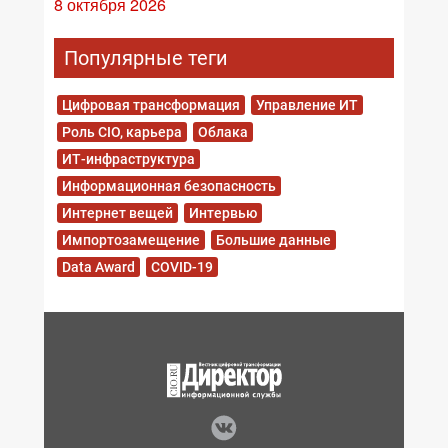
8 октября 2026
Популярные теги
Цифровая трансформация
Управление ИТ
Роль CIO, карьера
Облака
ИТ-инфраструктура
Информационная безопасность
Интернет вещей
Интервью
Импортозамещение
Большие данные
Data Award
COVID-19