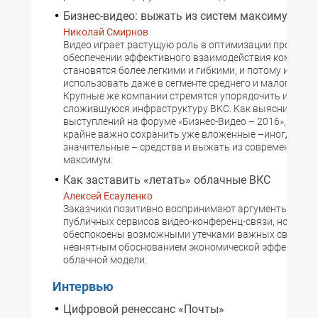
Бизнес-видео: выжать из систем максимум
Николай Смирнов
Видео играет растущую роль в оптимизации процессо
обеспечении эффективного взаимодействия компаний
становятся более легкими и гибкими, и потому их мож
использовать даже в сегменте среднего и малого бизн
Крупные же компании стремятся упорядочить истори
сложившуюся инфраструктуру ВКС. Как выяснилось и
выступлений на форуме «Бизнес-Видео – 2016», при э
крайне важно сохранить уже вложенные –иногда вес
значительные – средства и выжать из современных с
максимум.
Как заставить «летать» облачные ВКС
Алексей Есауленко
Заказчики позитивно воспринимают аргументы в пол
публичных сервисов видео-конференц-связи, но по-п
обеспокоены возможными утечками важных сведений
невнятным обоснованием экономической эффективн
облачной модели.
Интервью
Цифровой ренессанс «Почты»