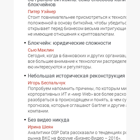
блокчейнов
Питер Уэйнер
Стоит повнимательнее присмотреться к технологии,
положенной в основу биткойна, чтобы убедиться, что 
открывает перед бизнесом весьма интригующие возм
не имеющие отношения к криптовалютам.
Блокчейн: юридические сложности
Сью Маклин
Сегодня, когда в банковских и других организациях 
все большее внимание к технологии распределенного 
ею интересуются и регуляторы.
Небольшая историческая реконструкция Web-sc
Игорь Беспальчук
Попробуем напомнить причины, по которым мир
корпоративных ИТ и «мир Web» все более расходятся,
разобраться в происходящем и понять, в чем суть тех
прогнозов, которые оглашают Gartner и другие анали
компании.
Без видео никуда
Ирина Шеян
Аналитики OSP Data рассказали о тенденциях российс
рынка ВКС на форуме «Бизнес-Видео – 2016».