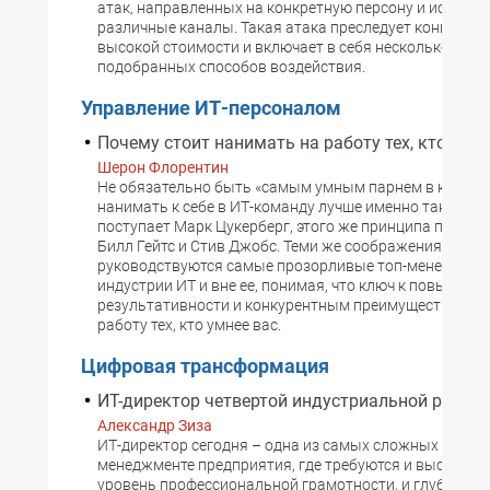
атак, направленных на конкретную персону и исполь
различные каналы. Такая атака преследует конкретну
высокой стоимости и включает в себя несколько тща
подобранных способов воздействия.
Управление ИТ-персоналом
Почему стоит нанимать на работу тех, кто умне
Шерон Флорентин
Не обязательно быть «самым умным парнем в комнате
нанимать к себе в ИТ-команду лучше именно таких люд
поступает Марк Цукерберг, этого же принципа приде
Билл Гейтс и Стив Джобс. Теми же соображениями
руководствуются самые прозорливые топ-менеджеры
индустрии ИТ и вне ее, понимая, что ключ к повышени
результативности и конкурентным преимуществам – 
работу тех, кто умнее вас.
Цифровая трансформация
ИT-директор четвертой индустриальной револ
Александр Зиза
ИТ-директор сегодня – одна из самых сложных ролей 
менеджменте предприятия, где требуются и высочай
уровень профессиональной грамотности, и глубинное