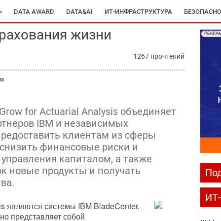
»
DATA AWARD
DATA&AI
ИТ-ИНФРАСТРУКТУРА
БЕЗОПАСНО
трахования жизни
РЕКЛА
1267 прочтений
ых
row for Actuarial Analysis объединяет
артнеров IBM и независимых
предоставить клиентам из сферы
 снизить финансовые риски и
управления капиталом, а также
к новые продукты и получать
Под
ва.
ИТ
is являются системы IBM BladeCenter,
но представляет собой