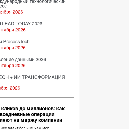
еждународный технологический
есс
тября 2026
 LEAD TODAY 2026
нтября 2026
м ProcessTech
нтября 2026
вление данными 2026
нтября 2026
ECH + ИИ ТРАНСФОРМАЦИЯ
ября 2026
 кликов до миллионов: как
вседневные операции
ияют на маржу компании
нес видит больше, чем мог