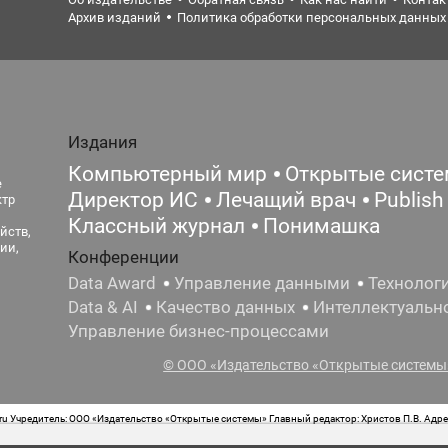
Архив изданий
Политика обработки персональных данных
Издания
Компьютерный мир
Открытые сист
е
Директор ИС
Лечащий врач
Publish
ктр
Классный журнал
Понимашка
йств,
ии,
Конференции
Data Award
Управление данными
Технолог
Data & AI
Качество данных
Интеллектуальн
Управление бизнес-процессами
© ООО «Издательство «Открытые системы»
 Учредитель: ООО «Издательство «Открытые системы» Главный редактор: Христов П.В. Адрес
стная маркировка: 12+ Свидетельство о регистрации СМИ сетевого издания Эл.№ ФС77-62008