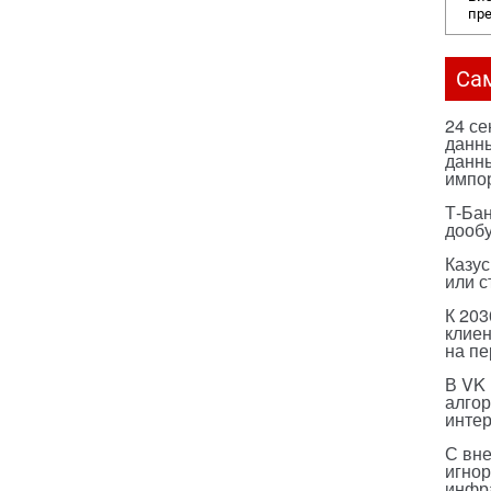
пр
Са
24 с
данны
данны
импо
Т-Бан
дооб
Казус
или с
К 203
клиен
на п
В VK
алго
инте
С вн
игнор
инфр