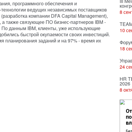
III М
ания, программного обеспечения и
конгр
id-технологии ведущих независимых поставщиков
8 сен
E (разработка компании DFA Capital Management),
, а также связующее ПО бизнес-партнеров IBM -
TEAM
g. По данным IBM, клиенты, уже использующие
10 се
обились быстрой окупаемости своих инвестиций.
мя планирования заданий и на 97% - время их
Фору
18 се
Упра
24 се
HR T
2026
8 окт
От
по
вл
Биз