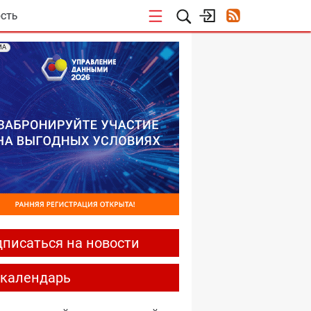
СТЬ
МА
писаться на новости
-календарь