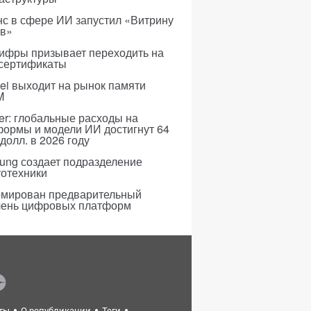
с в сфере ИИ запустил «Витрину
ов»
ифры призывает переходить на
 сертификаты
i выходит на рынок памяти
M
er: глобальные расходы на
формы и модели ИИ достигнут 64
долл. в 2026 году
ung создает подразделение
тотехники
мирован предварительный
чень цифровых платформ
ты
О републикации
Теги