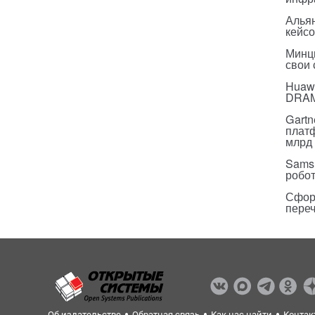
Альян
кейс
Минц
свои
Huawe
DRA
Gartn
плат
млрд 
Sams
робо
Сфор
пере
Об издательстве
Обратная связь
Как нас найти
Контак