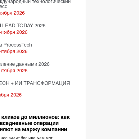
еждународный технологический
есс
тября 2026
 LEAD TODAY 2026
нтября 2026
м ProcessTech
нтября 2026
вление данными 2026
нтября 2026
ECH + ИИ ТРАНСФОРМАЦИЯ
ября 2026
 кликов до миллионов: как
вседневные операции
ияют на маржу компании
нес видит больше, чем мог