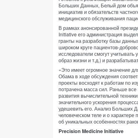
Больших Данных, Белый дом объя
инициатив и обязательств частно
медицинского обслуживания паци
В рамках анонсированной президе
Initiative его администрация вы
гранты на разработку базы данны
широком круге пациентов-добров
исследователи смогут учитывать 
образ жизни и т.д.) и разрабатыв
«Это имеет огромное значение дл
Обама в ходе обсуждения соотве
проекты восходят к работам по и
потрачена масса сил. Раньше все 
развития вычислительной техники
значительного ускорения процесс
удешевить его. Анализ Больших Д
человеческом теле и о характере п
об уникальных особенностях раков
Precision Medicine Initiative