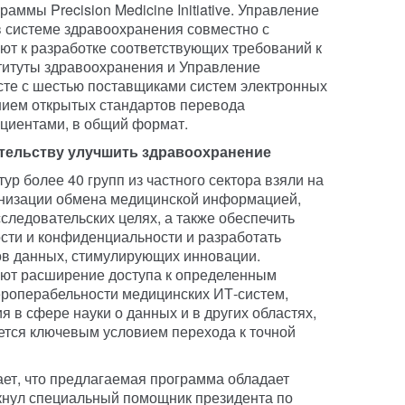
аммы Precision Medicine Initiative. Управление
 системе здравоохранения совместно с
ют к разработке соответствующих требований к
титуты здравоохранения и Управление
сте с шестью поставщиками систем электронных
нием открытых стандартов перевода
циентами, в общий формат.
тельству улучшить здравоохранение
р более 40 групп из частного сектора взяли на
ганизации обмена медицинской информацией,
сследовательских целях, а также обеспечить
сти и конфиденциальности и разработать
ов данных, стимулирующих инновации.
ают расширение доступа к определенным
роперабельности медицинских ИТ-систем,
 в сфере науки о данных и в других областях,
яется ключевым условием перехода к точной
ет, что предлагаемая программа обладает
кнул специальный помощник президента по