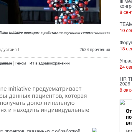
III М
конгр
8 сен
TEAM
10 се
ine Initiative восходят к работам по изучению генома человека
Фору
18 се
ндустрия
2634 прочтения
Упра
данные
Геном
ИТ в здравоохранении
24 се
HR T
2026
ne Initiative предусматривает
8 окт
зы данных пациентов, которая
 получать дополнительную
ях и находить индивидуальные
От
по
вл
х проектов, связанных с обработкой
Биз