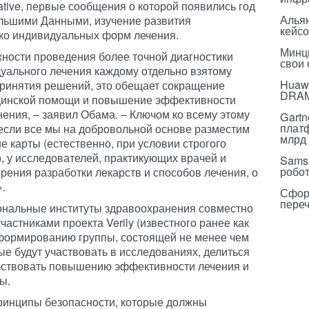
iative, первые сообщения о которой появились год
Альян
ольшими Данными, изучение развития
кейс
око индивидуальных форм лечения.
Минц
ности проведения более точной диагностики
свои
уального лечения каждому отдельно взятому
Huawe
принятия решений, это обещает сокращение
DRA
ицинской помощи и повышение эффективности
ения, – заявил Обама. – Ключом ко всему этому
Gartn
плат
 если все мы на добровольной основе разместим
млрд 
 карты (естественно, при условии строгого
 у исследователей, практикующих врачей и
Sams
робо
рения разработки лекарств и способов лечения, о
.
Сфор
пере
ональные институты здравоохранения совместно
частниками проекта Verily (известного ранее как
к формированию группы, состоящей не менее чем
е будут участвовать в исследованиях, делиться
обствовать повышению эффективности лечения и
ы.
принципы безопасности, которые должны