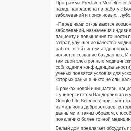
Программа Precision Medicine Init
назад, направлена на работу с Б
заболеваний и поиск новых, глуб
«Перед нами открываются возмож
заболеваний, назначения индивид
пациенту и повышения точности 
затрат, улучшение качества мед
работы всей системы здравоохран
является создание баз данных. И
там свои электронные медицинские
соблюдения конфиденциальности),
ученых появятся условия для уско
которых раньше никто не слышал»
В рамках новой инициативы наци
с университетом Вандербильта и у
Google Life Sciences) приступят 
из миллиона добровольцев, которы
данными и, таким образом, спос
появлению более точной медицин
Белый дом предлагает обсудить 