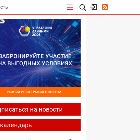
СТЬ
МА
писаться на новости
-календарь