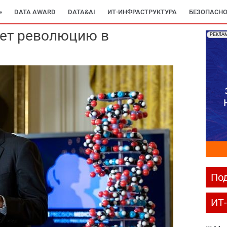
»
DATA AWARD
DATA&AI
ИТ-ИНФРАСТРУКТУРА
БЕЗОПАСНО
ет революцию в
РЕКЛА
Под
ИТ