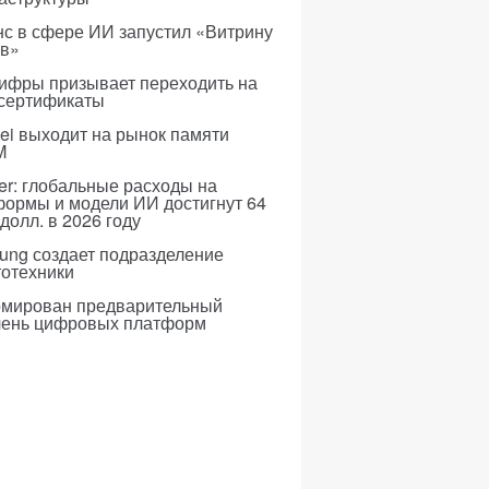
с в сфере ИИ запустил «Витрину
ов»
ифры призывает переходить на
 сертификаты
i выходит на рынок памяти
M
er: глобальные расходы на
формы и модели ИИ достигнут 64
долл. в 2026 году
ung создает подразделение
тотехники
мирован предварительный
чень цифровых платформ