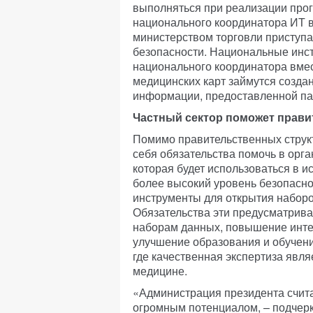
выполняться при реализации прогр
национального координатора ИТ в
министерством торговли приступа
безопасности. Национальные инс
национального координатора вме
медицинских карт займутся созда
информации, предоставленной па
Частный сектор поможет прави
Помимо правительственных структу
себя обязательства помочь в ор
которая будет использоваться в и
более высокий уровень безопасно
инструменты для открытия набор
Обязательства эти предусматрив
наборам данных, повышение инте
улучшение образования и обучения
где качественная экспертиза явл
медицине.
«Администрация президента счита
огромным потенциалом, – подчер