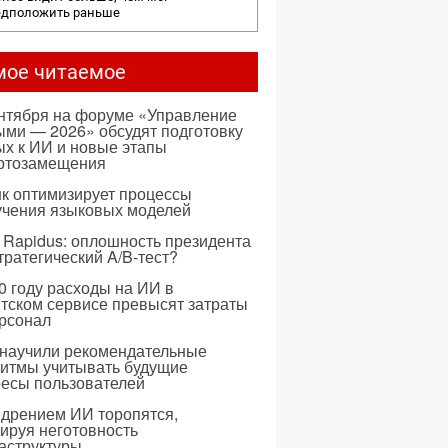
едположить раньше
мое читаемое
ентября на форуме «Управление
ми — 2026» обсудят подготовку
х к ИИ и новые этапы
ртозамещения
к оптимизирует процессы
учения языковых моделей
 Rapidus: оплошность президента
тратегический A/B-тест?
0 году расходы на ИИ в
тском сервисе превысят затраты
ерсонал
 научили рекомендательные
ритмы учитывать будущие
ресы пользователей
едрением ИИ торопятся,
ируя неготовность
аструктуры