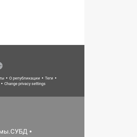
ты
О републикации
Теги
Change privacy settings
емы.СУБД