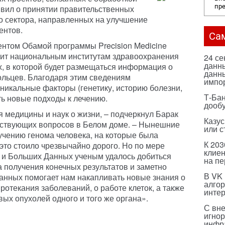
пр
вил о принятии правительственных
го сектора, направленных на улучшение
ентов.
Са
нтом Обамой программы Precision Medicine
делит национальным институтам здравоохранения
24 с
данны
х, в которой будет размещаться информация о
данны
ольцев. Благодаря этим сведениям
импо
уникальные факторы (генетику, историю болезни,
Т-Бан
ать новые подходы к лечению.
дооб
я медицины и наук о жизни, – подчеркнул Барак
Казус
тствующих вопросов в Белом доме. – Нынешние
или с
зучению генома человека, на которые была
К 203
это стоило чрезвычайно дорого. Но по мере
клиен
 и Больших Данных ученым удалось добиться
на п
а получения конечных результатов и заметно
В VK
анных помогает нам накапливать новые знания о
алго
ротекания заболеваний, о работе клеток, а также
инте
ых опухолей одного и того же органа».
С вн
игнор
инфр