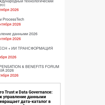
еждународный технологический
есс
тября 2026
м ProcessTech
нтября 2026
вление данными 2026
нтября 2026
ECH + ИИ ТРАНСФОРМАЦИЯ
ября 2026
ENSATION & BENEFITS FORUM
IA 2026
тября 2026
ro Trust и Data Governance:
к управление данными
евращает дата-каталог в