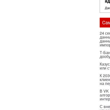
яд
Дал
Са
24 с
данны
данны
импо
Т-Бан
дооб
Казус
или с
К 203
клиен
на п
В VK
алго
инте
С вн