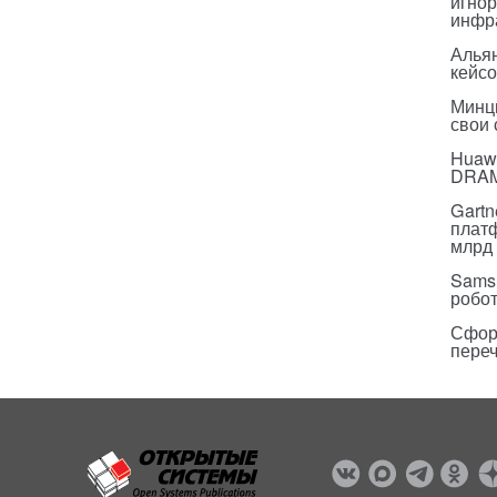
игнор
инфр
Альян
кейс
Минц
свои
Huawe
DRA
Gartn
плат
млрд 
Sams
робо
Сфор
пере