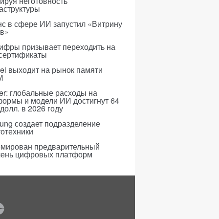
ируя неготовность
аструктуры
с в сфере ИИ запустил «Витрину
ов»
ифры призывает переходить на
 сертификаты
i выходит на рынок памяти
M
er: глобальные расходы на
формы и модели ИИ достигнут 64
долл. в 2026 году
ung создает подразделение
тотехники
мирован предварительный
чень цифровых платформ