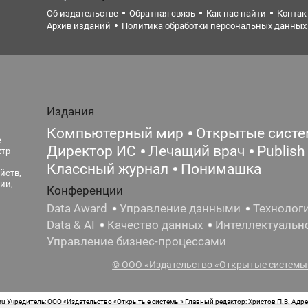
Об издательстве
Обратная связь
Как нас найти
Контак
Архив изданий
Политика обработки персональных данных
Издания
Компьютерный мир
Открытые сист
е
Директор ИС
Лечащий врач
Publish
ктр
Классный журнал
Понимашка
йств,
ии,
Конференции
Data Award
Управление данными
Технолог
Data & AI
Качество данных
Интеллектуальн
Управление бизнес-процессами
© ООО «Издательство «Открытые системы»
 Учредитель: ООО «Издательство «Открытые системы» Главный редактор: Христов П.В. Адрес