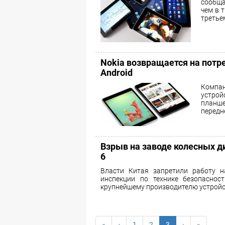
сообща
чем в 
третье
Nokia возвращается на потр
Android
Компа
устрой
планше
передн
Взрыв на заводе колесных д
6
Власти Китая запретили работу н
инспекции по технике безопаснос
крупнейшему производителю устройст
«
‹
1
2
3
›
»