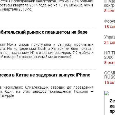
III М
ется в исследовании аналитиков. Это на 17,6% больше,
конгр
третьем квартале 2014 года, но на 10,1% меньше, чем в
м квартале 2013-го.
8 сен
Фору
18 се
ебительский рынок с планшетом на базе
Упра
24 се
ния Nokia вновь приступила к выпуску мобильных
ств. На конференции Slush в Хельсинки был показан
HR T
т под названием N1 с экраном размером 7,9 дюйма и
2026
ей камерой с разрешением 5 мегапикселей.
8 окт
COMP
исков в Китае не задержит выпуск iPhone
RUSS
15 ок
а нескольких близлежащих заводах до проведения
ти. Один из этих заводов принадлежит Foxconn —
в Apple.
Ze
ка
пр