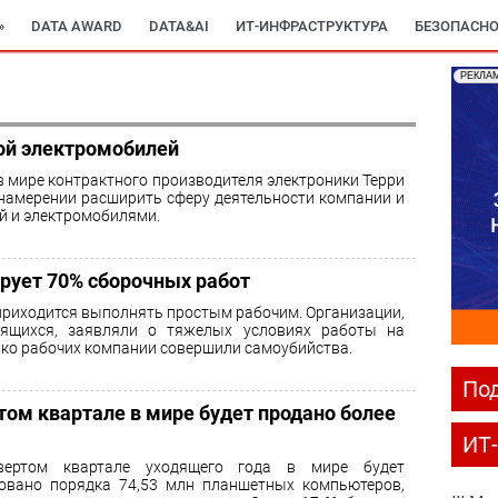
»
DATA AWARD
DATA&AI
ИТ-ИНФРАСТРУКТУРА
БЕЗОПАСНО
РЕКЛА
ой электромобилей
 мире контрактного производителя электроники Терри
 намерении расширить сферу деятельности компании и
ой и электромобилями.
ирует 70% сборочных работ
приходится выполнять простым рабочим. Организации,
ящихся, заявляли о тяжелых условиях работы на
лько рабочих компании совершили самоубийства.
Под
ртом квартале в мире будет продано более
ИТ
вертом квартале уходящего года в мире будет
овано порядка 74,53 млн планшетных компьютеров,