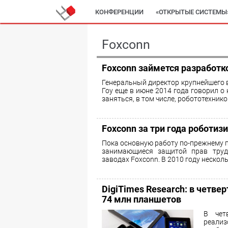
КОНФЕРЕНЦИИ
«ОТКРЫТЫЕ СИСТЕМЫ
Foxconn
Foxconn займется разработк
Генеральный директор крупнейшего в
Гоу еще в июне 2014 года говорил о
заняться, в том числе, робототехник
Foxconn за три года роботиз
Пока основную работу по-прежнему 
занимающиеся защитой прав труд
заводах Foxconn. В 2010 году неско
DigiTimes Research: в четве
74 млн планшетов
В чет
реализ