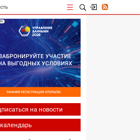
СТЬ
МА
писаться на новости
-календарь