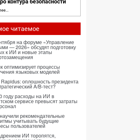
ро контура безопасности
ее...
мое читаемое
ентября на форуме «Управление
ми — 2026» обсудят подготовку
х к ИИ и новые этапы
ртозамещения
к оптимизирует процессы
учения языковых моделей
 Rapidus: оплошность президента
тратегический A/B-тест?
0 году расходы на ИИ в
тском сервисе превысят затраты
ерсонал
 научили рекомендательные
ритмы учитывать будущие
ресы пользователей
едрением ИИ торопятся,