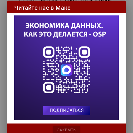
быстрее — на 27% и 30,6% в год, соответственно.
Читайте нас в Макс
Oracle наймет 1400 специалистов
для продаж облачных решений в
регионе EMEA
Расширение штата должно будет сыграть
ключевую роль в ускорении роста облачного
бизнеса Oracle в странах Европы, Ближнего
Востока и Африки.
Об облаках знают по-прежнему
недостаточно
Компании переоценивают гибкость своего
бизнеса. Большинство из них называют себя
«динамичными», однако далеко не все не
способны гибко управлять рабочими
нагрузками или оперативно разрабатывать и
запускать новые приложения. Исследование,
проведенное Oracle, также выявило
непонимание компаниями возможностей
применения технологий «платформа как сервис»
(Platform-as-a-Service, PaaS) для решения таких
ЗАКРЫТЬ
проблем.