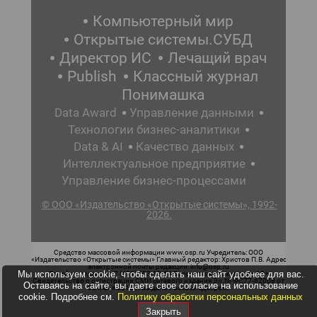
Компьютерный мир
Открытые системы.СУБД
Директор ИС
Лечащий врач
Publish
Классный журнал
Понимашка
Data Award
Управление данными
Технологии бизнес-аналитики
Data & AI
Качество данных
Интеллектуальное предприятие
Управление бизнес-процессами
© ООО «Издательство «Открытые системы», 1992-
2026.
Средство массовой информации www.osp.ru Учредитель: ООО
«Издательство «Открытые системы» Главный редактор: Христов П.В. Адрес
электронной почты редакции: info@osp.ru
Мы используем cookie, чтобы сделать наш сайт удобнее для вас.
Телефон редакции: 7 (499) 703-18-54 Возрастная маркировка: 12+
Свидетельство о регистрации СМИ сетевого издания Эл.№ ФС77-62008 от
Оставаясь на сайте, вы даете свое согласие на использование
05 июня 2015 г. выдано Роскомнадзором.
cookie. Подробнее см.
Политику обработки персональных данных
Закрыть