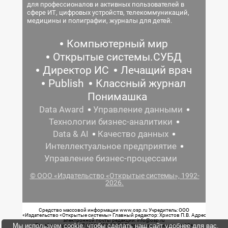
для профессионалов и активных пользователей в
сфере ИТ, цифровых устройств, телекоммуникаций,
медицины и полиграфии, журналы для детей.
Компьютерный мир
Открытые системы.СУБД
Директор ИС
Лечащий врач
Publish
Классный журнал
Понимашка
Data Award
Управление данными
Технологии бизнес-аналитики
Data & AI
Качество данных
Интеллектуальное предприятие
Управление бизнес-процессами
© ООО «Издательство «Открытые системы», 1992-
2026.
Средство массовой информации www.osp.ru Учредитель: ООО
«Издательство «Открытые системы» Главный редактор: Христов П.В. Адрес
электронной почты редакции: info@osp.ru
Мы используем cookie, чтобы сделать наш сайт удобнее для вас.
Телефон редакции: 7 (499) 703-18-54 Возрастная маркировка: 12+