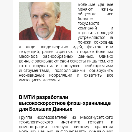
Большие Данные
меняют жизнь
общества — все
больше
государств,
компаний и
отдельных людей
устремляются на
поиски сокровищ
в виде плодотворных идей, фактов или
тенденций, ранее скрытых в ворохе больших
массивов разнообразных данных. Однако
данные раскрывают свои секреты лишь тем, кто
готов «слушать» и вооружен необходимыми
инструментами, позволяющими обнаружить
неочевидные корреляции и охватить все
имеющиеся массивы.
В МТИ разработали
высокоскоростное флэш-хранилище
для Больших Данных
Группа исследователей из Массачусетского
технологического института готовит к
демонстрации сетевую систему хранения
Больших Данных на флэш-памяти, обещающую