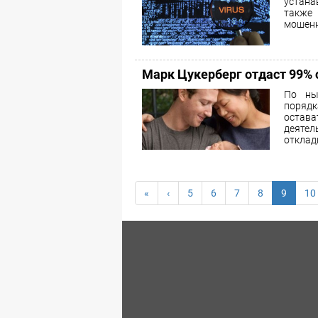
устана
также
мошенн
Марк Цукерберг отдаст 99% 
По ны
порядк
остав
деяте
отклад
«
‹
5
6
7
8
9
10