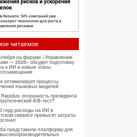
ижения рисков и ускорения
елок
в бизнесе: 54% компаний уже
ользуют технологии для роста и
равления рисками
мое читаемое
ентября на форуме «Управление
ми — 2026» обсудят подготовку
х к ИИ и новые этапы
ртозамещения
к оптимизирует процессы
учения языковых моделей
 Rapidus: оплошность президента
тратегический A/B-тест?
0 году расходы на ИИ в
тском сервисе превысят затраты
ерсонал
dia представили платформу для
 высокопроизводительных