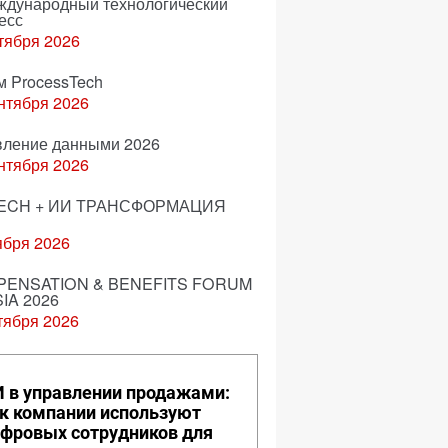
еждународный технологический
есс
тября 2026
м ProcessTech
нтября 2026
вление данными 2026
нтября 2026
ECH + ИИ ТРАНСФОРМАЦИЯ
ября 2026
ENSATION & BENEFITS FORUM
IA 2026
тября 2026
 в управлении продажами:
к компании используют
фровых сотрудников для