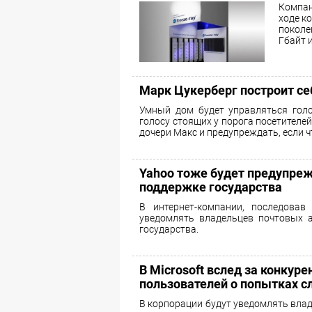
Компан
ходе к
поколе
Гбайт 
Марк Цукерберг построит се
Умный дом будет управляться голо
голосу стоящих у порога посетителе
дочери Макс и предупреждать, если чт
Yahoo тоже будет предупреж
поддержке государства
В интернет-компании, последовав
уведомлять владельцев почтовых 
государства.
В Microsoft вслед за конку
пользователей о попытках с
В корпорации будут уведомлять влад