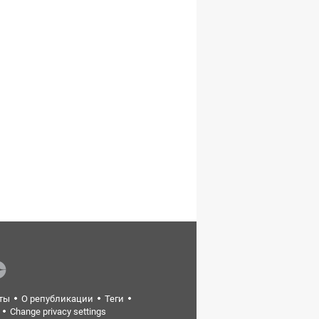
ты
О републикации
Теги
Change privacy settings