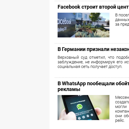
Facebook строит второй цен
В посе
данных
за пре
В Германии признали незако
Верховный суд отметил, что подоб
заблуждение, не информируя его и
социальная сеть получает доступ.
В WhatsApp пообещали обойт
рекламы
Мессен
созда
могли
компан
они об
рейс.