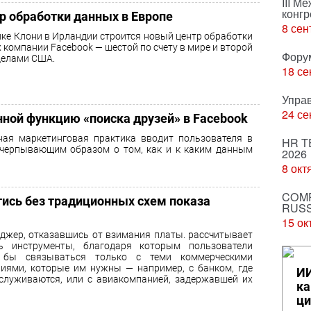
III М
конгр
тр обработки данных в Европе
8 сен
лке Клони в Ирландии строится новый центр обработки
 компании Facebook — шестой по счету в мире и второй
Фору
делами США.
18 се
Упра
24 се
нной функцию «поиска друзей» в Facebook
ная маркетинговая практика вводит пользователя в
HR T
счерпывающим образом о том, как и к каким данным
2026
8 окт
COMP
ись без традиционных схем показа
RUSS
15 ок
джер, отказавшись от взимания платы. рассчитывает
ть инструменты, благодаря которым пользователи
 бы связываться только с теми коммерческими
иями, которые им нужны — например, с банком, где
ИИ
служиваются, или с авиакомпанией, задержавшей их
ка
ци