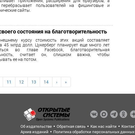
вливает приложения, расширения для браузеров, а
 перебрасывает пользователей на фишинговые и
ические сайты.
своего состояния на благотворительность
нешнему курсу стоимость этих акций составляет
а 45 млрд долл. Цукерберг планирует еще много лет
аться во главе Facebook, благотворительная
льность, считает он, слишком важна, чтобы
ывать ее на потом.
11
12
13
14
›
»
Об издательстве
Обратная связь
Как нас найти
Контак
Архив изданий
Политика обработки персональных данных