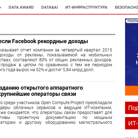
»
DATA AWARD
DATA&AI
ИТ-ИНФРАСТРУКТУРА
БЕЗОПАСНО
РЕКЛА
если Facebook рекордные доходы
казывает отчет компании за четвертый квартал 2015
 доходы от рекламы, показываемой на мобильных
ствах, составляют 80% от общих рекламных доходов.
 продаж в целом по сравнению с тем же периодом
го года вырос на 52% и достиг 5,84 млрд долл.
озданию открытого аппаратного
крупнейшие операторы связи
го среди участников Open Compute Project преобладали
Под
йдеры облачных сервисов и ведущие ИТ-компании,
 же ожидается, что операторы связи предоставят для
ативы проектную документацию по мощным
ИТ
таторам и другому оборудованию магистрального