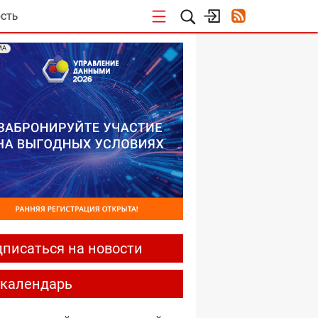
СТЬ
МА
писаться на новости
-календарь