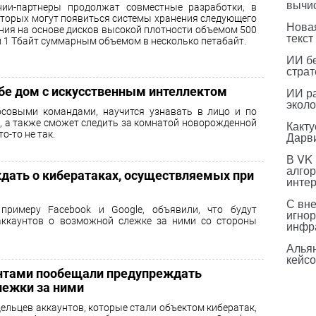
вычи
ии-партнеры продолжат совместные разработки, в
оторых могут появиться системы хранения следующего
Нова
ния на основе дисков высокой плотности объемом 500
текст
и 1 Тбайт суммарным объемом в несколько петабайт.
ИИ бе
страт
бе дом с искусственным интеллектом
ИИ р
эколо
совыми командами, научится узнавать в лицо и по
й, а также сможет следить за комнатой новорожденной
Какт
о-то не так.
Дарв
В VK
алго
дать о кибератаках, осуществляемых при
инте
С вн
 примеру Facebook и Google, объявили, что будут
игнор
аккаунтов о возможной слежке за ними со стороны
инфр
Альян
кейс
рентами пообещали предупреждать
лежки за ними
ельцев аккаунтов, которые стали объектом кибератак,