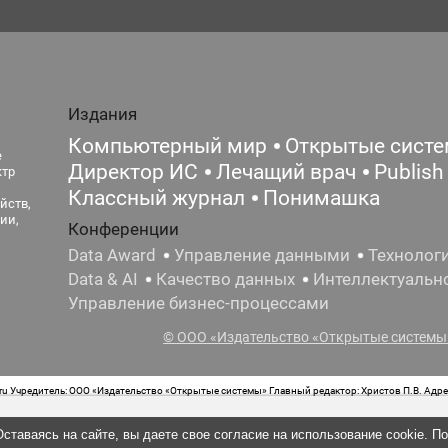
Издания
Компьютерный мир
Открытые сист
е
Директор ИС
Лечащий врач
Publish
ктр
Классный журнал
Понимашка
йств,
ии,
Конференции
Data Award
Управление данными
Технолог
Data & AI
Качество данных
Интеллектуальн
Управление бизнес-процессами
© ООО «Издательство «Открытые системы»
 Учредитель: ООО «Издательство «Открытые системы» Главный редактор: Христов П.В. Адрес
стная маркировка: 12+ Свидетельство о регистрации СМИ сетевого издания Эл.№ ФС77-62008
ставаясь на сайте, вы даете свое согласие на использование cookie. П