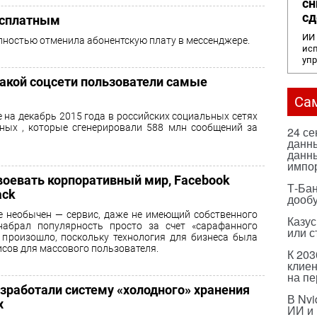
сн
сд
есплатным
ИИ 
олностью отменила абонентскую плату в мессенджере.
исп
уп
 какой соцсети пользователи самые
Са
 на декабрь 2015 года в российских социальных сетях
ных , которые сгенерировали 588 млн сообщений за
24 с
данны
данны
импо
авоевать корпоративный мир, Facebook
Т-Бан
ack
дооб
е необычен — сервис, даже не имеющий собственного
Казус
набрал популярность просто за счет «сарафанного
или с
о произошло, поскольку технология для бизнеса была
сов для массового пользователя.
К 203
клиен
на п
азработали систему «холодного» хранения
В Nvi
х
ИИ и