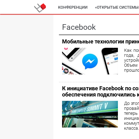
КОНФЕРЕНЦИИ
«ОТКРЫТЫЕ СИСТЕМЫ
Facebook
Мобильные технологии прин
Как по
года,
устрой
Объем
прошло
К инициативе Facebook по с
обеспечения подключились 
До это
прова
теперь
иници
комму
класса.