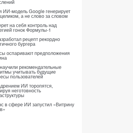
слений
я ИИ-модель Google генерирует
 целиком, а не слово за словом
рет на себя контроль над
егией гонок Формулы-1
азработал рецепт рекордно
гичного бургера
усы оспаривают предположения
ина
 научили рекомендательные
ритмы учитывать будущие
ресы пользователей
едрением ИИ торопятся,
ируя неготовность
аструктуры
с в сфере ИИ запустил «Витрину
ов»