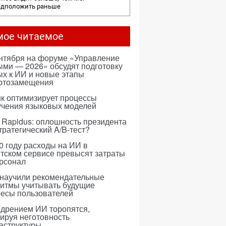
едположить раньше
мое читаемое
ентября на форуме «Управление
ми — 2026» обсудят подготовку
х к ИИ и новые этапы
ртозамещения
к оптимизирует процессы
учения языковых моделей
 Rapidus: оплошность президента
тратегический A/B-тест?
0 году расходы на ИИ в
тском сервисе превысят затраты
ерсонал
 научили рекомендательные
ритмы учитывать будущие
ресы пользователей
едрением ИИ торопятся,
ируя неготовность
аструктуры