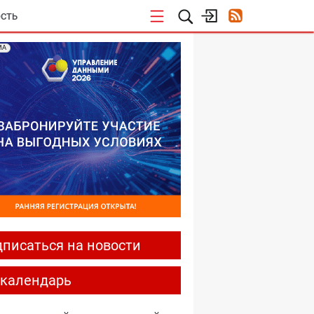
СТЬ
МА
писаться на новости
-календарь