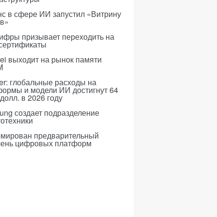
с в сфере ИИ запустил «Витрину
ов»
ифры призывает переходить на
 сертификаты
i выходит на рынок памяти
M
er: глобальные расходы на
формы и модели ИИ достигнут 64
долл. в 2026 году
ung создает подразделение
тотехники
мирован предварительный
чень цифровых платформ