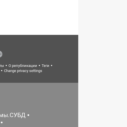
ты
О републикации
Теги
Change privacy settings
емы.СУБД