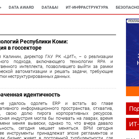
»
DATA AWARD
DATA&AI
ИТ-ИНФРАСТРУКТУРА
БЕЗОПАСНО
РЕКЛА
ологий Республики Коми:
ия в госсекторе
 Калинин, директор ГАУ РК «ЦИТ», – о реализации
дного подхода, включающего технологии RPA и
твенного интеллекта, позволившего выйти за рамки
ческой автоматизации и решать задачи, требующие
тки неструктурированных данных.
раченная идентичность
е удалось одолеть ERP и встать во главе
Под
ативного информационного пространства, отхватив,
а, свою долю пирога корпоративных ресурсов.
сная индустрия могла бы почивать на лаврах, время
ИТ
мени меняя вывески, однако то, что вчера давало
льность, сегодня мешает меняться. BPM сегодня
ее инструменты принадлежат эпохе регламентов и
как бизнес живет в постоянной турбулентности, где