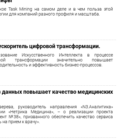
 мифы
кое Task Mining на самом деле и в чем польза этой
огии для компаний разного профиля и масштаба.
ускоритель цифровой трансформации.
ьзование Искусственного Интеллекта в процессе
вой трансформации значительно повышает
одительность и эффективность бизнес-процессов.
з данных повышает качество медицинских
ерева, руководитель направления «N3.Аналитика»
нии «Нетрика Медицина», – о реализации проекта
ент №38», призванного обеспечить качество сервиса
 на прием к врачу».