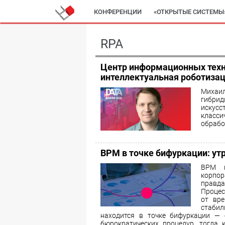
КОНФЕРЕНЦИИ
«ОТКРЫТЫЕ СИСТЕМЫ
RPA
Центр информационных техн
интеллектуальная роботизац
Михаил
гибри
искусс
класси
обрабо
BPM в точке бифуркации: ут
BPM н
корпор
правд
Процес
от вре
стаби
находится в точке бифуркации — 
бюрократических процедур, тогда 