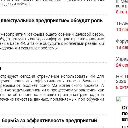
III М
здесь и сейчас.
конгр
8 сен
еллектуальное предприятие» обсудят роль
TEAM
10 се
 мероприятия, открывающего осенний деловой сезон,
будет получить свежую информацию о реализованных
Фору
ах на базе ИИ, а также обсудить с коллегами реальный
18 се
недрения и скрытые проблемы.
Упра
24 се
ы
HR T
стрируют сегодня стремление использовать ИИ для
2026
адеясь повысить эффективность своего бизнеса —
ревышают бюджет всего Манхэттенского проекта. А
8 окт
е и не задумывались ни о процессном управлении как
и, ни об основополагающих принципах руководства
ечение качества данных, применяемых при обучении
От
по
вл
 борьба за эффективность предприятий
Биз