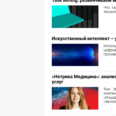
Task Mining: развенчиваем
Что та
технол
Искусственный интеллект – 
Испол
цифро
произв
«Нетрика Медицина»: анали
услуг
Яна Зв
компа
«Инцид
«Запись