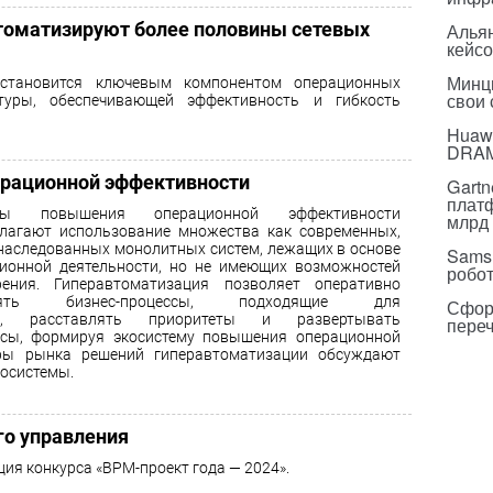
втоматизируют более половины сетевых
Альян
кейс
Минц
 становится ключевым компонентом операционных
свои
туры, обеспечивающей эффективность и гибкость
Huawe
DRA
ерационной эффективности
Gartn
плат
ты повышения операционной эффективности
млрд 
лагают использование множества как современных,
унаследованных монолитных систем, лежащих в основе
Sams
ионной деятельности, но не имеющих возможностей
робо
рения. Гиперавтоматизация позволяет оперативно
лять бизнес-процессы, подходящие для
Сфор
ции, расставлять приоритеты и развертывать
пере
ссы, формируя экосистему повышения операционной
оры рынка решений гиперавтоматизации обсуждают
косистемы.
го управления
ия конкурса «BPM-проект года — 2024».