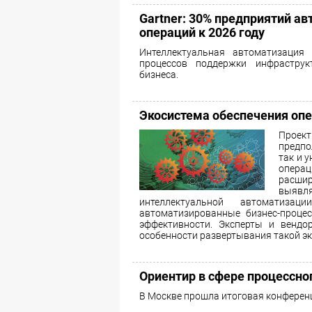
Gartner: 30% предприятий а
операций к 2026 году
Интеллектуальная автоматизация
процессов поддержки инфраструк
бизнеса.
Экосистема обеспечения оп
Проек
предпо
так и 
операц
расши
выяв
интеллектуальной автоматиза
автоматизированные бизнес-проце
эффективности. Эксперты и венд
особенности развертывания такой э
Ориентир в сфере процессно
В Москве прошла итоговая конференц