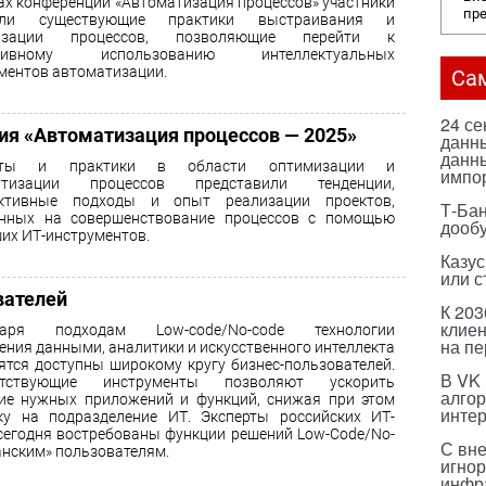
ах конференции «Автоматизация процессов» участники
пр
или существующие практики выстраивания и
изации процессов, позволяющие перейти к
тивному использованию интеллектуальных
ментов автоматизации.
Са
24 с
ия «Автоматизация процессов — 2025»
данны
данны
рты и практики в области оптимизации и
импо
атизации процессов представили тенденции,
ективные подходы и опыт реализации проектов,
Т-Бан
енных на совершенствование процессов с помощью
дооб
их ИТ-инструментов.
Казус
или с
вателей
К 203
клиен
даря подходам Low-сode/No-сode технологии
на п
ения данными, аналитики и искусственного интеллекта
ятся доступны широкому кругу бизнес-пользователей.
В VK
етствующие инструменты позволяют ускорить
алго
ие нужных приложений и функций, снижая при этом
инте
ку на подразделение ИТ. Эксперты российских ИТ-
 сегодня востребованы функции решений Low-Code/No-
С вн
анским» пользователям.
игнор
инфр