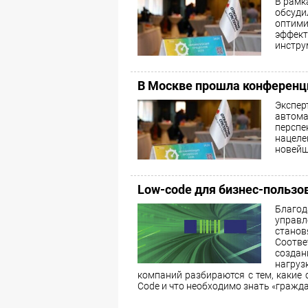
В рамк
обсуд
оптим
эффек
инстру
В Москве прошла конференц
Экспе
автом
персп
нацел
новейш
Low-сode для бизнес-пользо
Благо
управл
станов
Соотв
создан
нагруз
компаний разбираются с тем, какие
Code и что необходимо знать «гражд