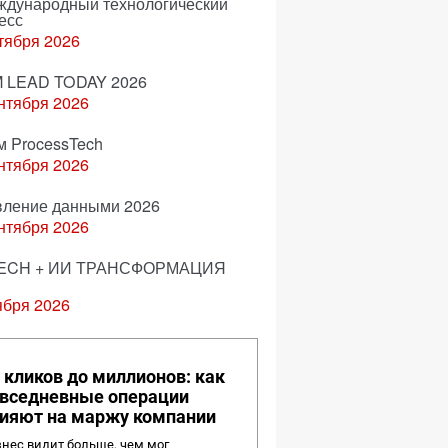
еждународный технологический
есс
тября 2026
 LEAD TODAY 2026
нтября 2026
м ProcessTech
нтября 2026
вление данными 2026
нтября 2026
ECH + ИИ ТРАНСФОРМАЦИЯ
ября 2026
 кликов до миллионов: как
вседневные операции
ияют на маржу компании
нес видит больше, чем мог