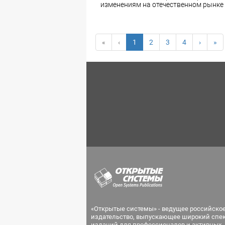
изменениям на отечественном рынке
«
‹
1
2
3
4
›
»
«Открытые системы» - ведущее российско
издательство, выпускающее широкий спе
изданий для профессионалов и активных