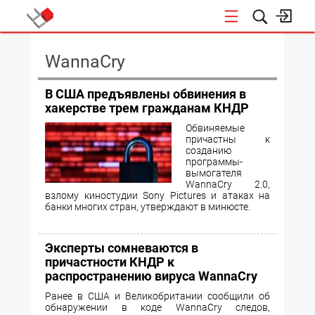
КОНФЕРЕНЦИИ
WannaCry
В США предъявлены обвинения в
хакерстве трем гражданам КНДР
Обвиняемые
причастны к
созданию
программы-
вымогателя
WannaCry 2.0,
взлому киностудии Sony Pictures и атаках на
банки многих стран, утверждают в минюсте.
Эксперты сомневаются в
причастности КНДР к
распространению вируса WannaCry
Ранее в США и Великобритании сообщили об
обнаружении в коде WannaCry следов,