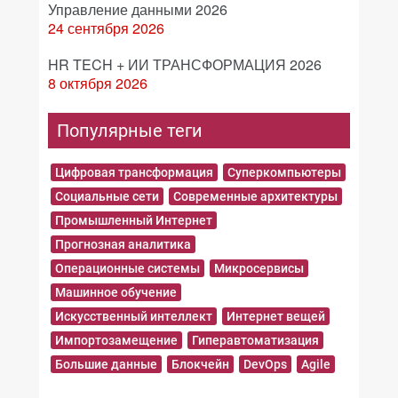
Управление данными 2026
24 сентября 2026
HR TECH + ИИ ТРАНСФОРМАЦИЯ 2026
8 октября 2026
Популярные теги
Цифровая трансформация
Суперкомпьютеры
Социальные сети
Современные архитектуры
Промышленный Интернет
Прогнозная аналитика
Операционные системы
Микросервисы
Машинное обучение
Искусственный интеллект
Интернет вещей
Импортозамещение
Гиперавтоматизация
Большие данные
Блокчейн
DevOps
Agile