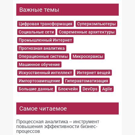
Важные темы
Цифровая трансформация
Суперкомпьютеры
Социальные сети
Современные архитектуры
Промышленный Интернет
Прогнозная аналитика
Операционные системы
Микросервисы
Машинное обучение
Искусственный интеллект
Интернет вещей
Импортозамещение
Гиперавтоматизация
Большие данные
Блокчейн
DevOps
Agile
Самое читаемое
Процессная аналитика – инструмент
повышения эффективности бизнес-
процессов