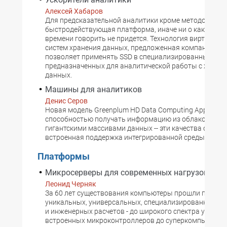
Алексей Хабаров
Для предсказательной аналитики кроме методов важ
быстродействующая платформа, иначе ни о каком ре
времени говорить не придется. Технология виртуализ
систем хранения данных, предложенная компанией Te
позволяет применять SSD в специализированных сист
предназначенных для аналитической работы с хран
данных.
Машины для аналитиков
Денис Серов
Новая модель Greenplum HD Data Computing Appliance
способностью получать информацию из облаков и ра
гигантскими массивами данных -- эти качества обесп
встроенная поддержка интегрированной среды Hadoo
Платформы
Микросерверы для современных нагрузок
Леонид Черняк
За 60 лет существования компьютеры прошли путь от 
уникальных, универсальных, специализированных дл
и инженерных расчетов - до широкого спектра устройс
встроенных микроконтроллеров до суперкомпьютеров.