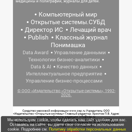
медицины и полиграфии, журналы для детей.
Компьютерный мир
Открытые системы.СУБД
Директор ИС
Лечащий врач
Publish
Классный журнал
Понимашка
Data Award
Управление данными
Технологии бизнес-аналитики
Data & AI
Качество данных
Интеллектуальное предприятие
Управление бизнес-процессами
© ООО «Издательство «Открытые системы», 1992-
2026.
Средство массовой информации www.osp.ru Учредитель: ООО
«Издательство «Открытые системы» Главный редактор: Христов П.В. Адрес
электронной почты редакции: info@osp.ru
Мы используем cookie, чтобы сделать наш сайт удобнее для вас.
Телефон редакции: 7 (499) 703-18-54 Возрастная маркировка: 12+
Свидетельство о регистрации СМИ сетевого издания Эл.№ ФС77-62008 от
Оставаясь на сайте, вы даете свое согласие на использование
05 июня 2015 г. выдано Роскомнадзором.
cookie. Подробнее см.
Политику обработки персональных данных