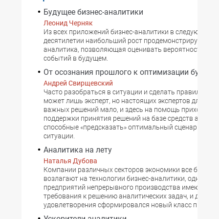
Будущее бизнес-аналитики
Леонид Черняк
Из всех приложений бизнес-аналитики в следующем
десятилетии наибольший рост продемонстрирует про
аналитика, позволяющая оценивать вероятность реа
событий в будущем.
От осознания прошлого к оптимизации будуще
Андрей Свирщевский
Часто разобраться в ситуации и сделать правильный
может лишь эксперт, но настоящих экспертов для при
важных решений мало, и здесь на помощь приходят 
поддержки принятия решений на базе средств аналит
способные «предсказать» оптимальный сценарий раз
ситуации.
Аналитика на лету
Наталья Дубова
Компании различных секторов экономики все больше
возлагают на технологии бизнес-аналитики, однако у
предприятий непрерывного производства имеются св
требования к решению аналитических задач, и для их
удовлетворения сформировался новый класс прилож
Ускорители аналитики