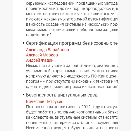
серьезных исследований, посвященных методам их
проектирования, до сих пор не проводилось и, как сле
множество таких систем имеют те или иные уязвимост
имеются механизмы вторичной аутентификации и в ч
важность создания системы из нескольких подобных
механизмов, отвечающей требованиям защищенности
надежности?
Сертификация программ без исходных текстов
Александр Барабанов
Алексей Марков
Андрей Фадин
Несмотря на усилия разработчиков, реальное количе
уязвимостей в программных системах не снижается, ч
напрямую влияет на надежность ПО. Как оценить без
программ при отсутствии исходных текстов и что мож
сделать для снижения риска их использования?
Безопасность виртуальных сред
Вячеслав Петрухин
По прогнозам аналитиков, к 2012 году в виртуальных
будет работать половина корпоративных бизнес-прил
как следствие, виртуальные системы становятся объ
повышенного интереса со стороны злоумышленников
Несомненно также, что будут выявляться все новые 