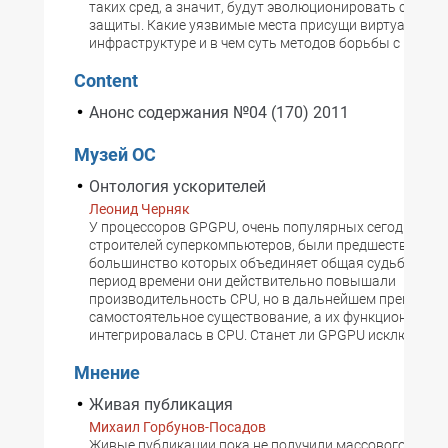
таких сред, а значит, будут эволюционировать средст
защиты. Какие уязвимые места присущи виртуальной
инфраструктуре и в чем суть методов борьбы с ними?
Content
Анонс содержания №04 (170) 2011
Музей ОС
Онтология ускорителей
Леонид Черняк
У процессоров GPGPU, очень популярных сегодня в с
строителей суперкомпьютеров, были предшественник
большинство которых объединяет общая судьба -- на 
период времени они действительно повышали
производительность CPU, но в дальнейшем прекраща
самостоятельное существование, а их функционально
интегрировалась в CPU. Станет ли GPGPU исключение
Мнение
Живая публикация
Михаил Горбунов-Посадов
Живые публикации пока не получили массового