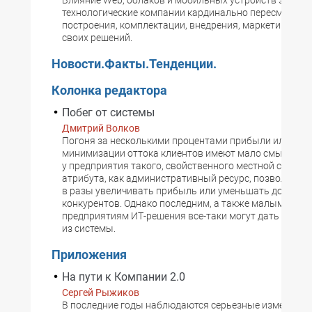
Влияние Web, облаков и мобильных устройств застав
технологические компании кардинально пересмотрет
построения, комплектации, внедрения, маркетинга и 
своих решений.
Новости.Факты.Тенденции.
Колонка редактора
Побег от системы
Дмитрий Волков
Погоня за несколькими процентами прибыли или усил
минимизации оттока клиентов имеют мало смысла пр
у предприятия такого, свойственного местной системе
атрибута, как административный ресурс, позволяющи
в разы увеличивать прибыль или уменьшать доходы
конкурентов. Однако последним, а также малым и ср
предприятиям ИТ-решения все-таки могут дать шанс 
из системы.
Приложения
На пути к Компании 2.0
Сергей Рыжиков
В последние годы наблюдаются серьезные изменения