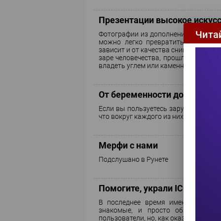
Презентации высокое искус
Чита
Фотографии из дополнения к истори
можно легко превратить в самосто
зависит и от качества снимков, и от
заре человечества, прошло сквозь в
владеть углем или каменным резцом
От беременности до школы
Если вы пользуетесь зарубежными 
что вокруг каждого из них вращается
Мерфи с нами
Подслушано в Рунете
Помогите, украли ICQ!
В последнее время именно с так
знакомые, и просто обыкновенн
пользователи, но, как оказалось, не 