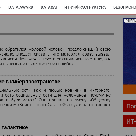
»
DATA AWARD
DATA&AI
ИТ-ИНФРАСТРУКТУРА
БЕЗОПАСНО
РЕКЛА
ОМПЬЮТЕРНЫЙ МИР
ИТ В ЗДРАВООХРАНЕНИИ
ПАРТНЕРСКИЕ ПР
С-РЕЛИЗЫ
АРХИВ ЖУРНАЛОВ
ПОДПИСКА
не обратился молодой человек, предложивший свою
рнале. Следует сказать, что материал сразу вызвал
написан. Фрагменты текста различались по стилю, а в
атических и стилистических ошибок.
е в киберпространстве
циальные сети, как и любые новинки в Интернете,
и есть социальные сети для меломанов, почему не
ов и букинистов? Они пришли на смену «Обществу
сервису «Книга - почтой», а сейчас уже завоевывают
Под
ИТ
 галактике