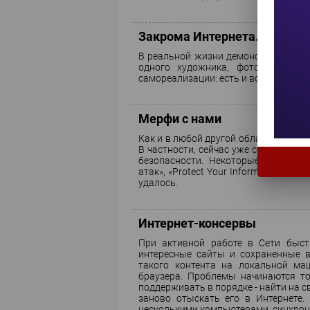
Закрома Интернета. Часть 3
В реальной жизни демонстрации свои
одного художника, фотографа ил
самореализации: есть и возможности,
Мерфи с нами
Как и в любой другой области знани
В частности, сейчас уже сформулир
безопасности. Некоторые принадле
атак», «Protect Your Information with 
удалось.
Интернет-консервы
При активной работе в Сети быст
интересные сайты и сохраненные в
такого контента на локальной ма
браузера. Проблемы начинаются то
поддерживать в порядке - найти на 
заново отыскать его в Интернете.
несколькими компьютерами, синхрон