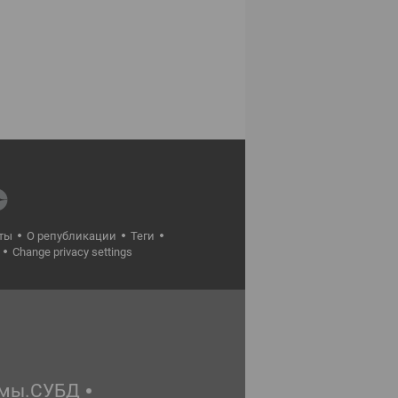
ты
О републикации
Теги
Change privacy settings
емы.СУБД