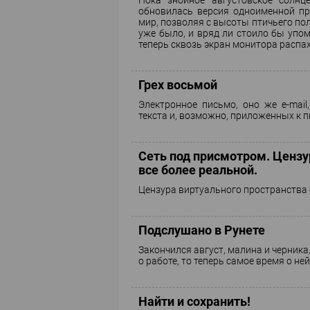
Пока знойное августовское солнце
обновилась версия одноименной пр
мир, позволяя с высоты птичьего пол
уже было, и вряд ли стоило бы упом
теперь сквозь экран монитора распа
Грех восьмой
Электронное письмо, оно же e-mail,
текста и, возможно, приложенных к 
Сеть под присмотром. Цензу
все более реальной.
Цензура виртуального пространства 
Подслушано в Рунете
Закончился август, малина и черник
о работе, то теперь самое время о н
Найти и сохранить!