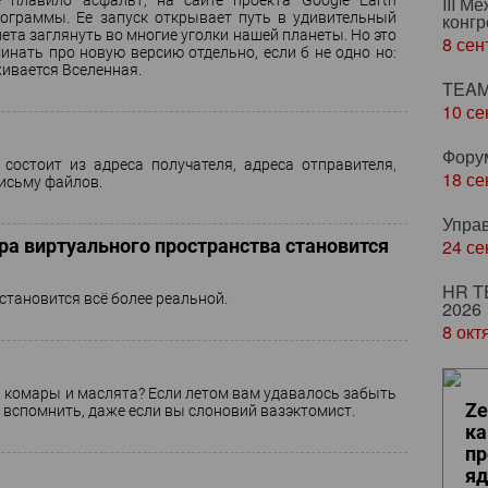
 плавило асфальт, на сайте проекта Google Earth
III М
ограммы. Ее запуск открывает путь в удивительный
конгр
ета заглянуть во многие уголки нашей планеты. Но это
8 сен
инать про новую версию отдельно, если б не одно но:
хивается Вселенная.
TEAM
10 се
Фору
 состоит из адреса получателя, адреса отправителя,
18 се
письму файлов.
Упра
ра виртуального пространства становится
24 се
HR T
становится всё более реальной.
2026
8 окт
а, комары и маслята? Если летом вам удавалось забыть
Ze
ей вспомнить, даже если вы слоновий вазэктомист.
ка
пр
яд