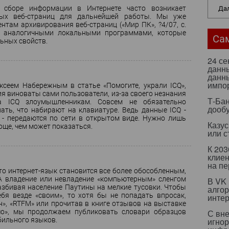
 сборе информации в Интернете часто возникает
Дал
ных веб-страниц для дальнейшей работы. Мы уже
там архивирования веб-страниц («Мир ПК», ?4/07, с.
с аналогичными локальными программами, которые
Са
ьных свойств.
24 с
данны
данны
импо
ксеем Набережным в статье «Помогите, украли ICQ»,
ия виноваты сами пользователи, из-за своего незнания
Т-Бан
а ICQ злоумышленникам. Совсем не обязательно
дооб
ать, что набирают на клавиатуре. Ведь данные ICQ -
 - передаются по сети в открытом виде. Нужно лишь
Казус
роще, чем может показаться.
или с
К 203
клиен
на п
 что интернет-язык становится все более обособленным,
А владение или невладение «компьютерным» сленгом
В VK
разбивая население Паутины на мелкие тусовки. Чтобы
алго
бя везде «своим», то хотя бы не попадать впросак,
инте
», «RTFM» или прочитав в книге отзывов на выставке
чо», мы продолжаем публиковать словари образцов
С вн
бильного языков.
игнор