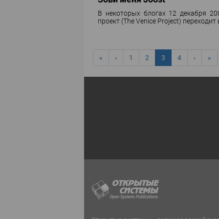
В некоторых блогах 12 декабря 20
проект (The Venice Project) переходит
«
‹
1
2
3
4
›
»