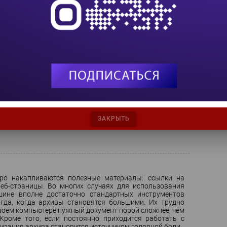
. Видеохостинг
х работ - серьезная проблема, ставившая в тупик не
и режиссера. Интернет в этом плане идеален для
 и средства.
й, в мерфологии продолжают открывать новые законы.
ованы постулаты в области Интернета и компьютерной
жат Алексею Лукацкому, автору книг «Обнаружение
ЗАКРЫТЬ
Intrusion Detection» и др., авторство иных установить не
ро накапливаются полезные материалы: ссылки на
еб-страницы. Во многих случаях для использования
шине вполне достаточно стандартных инструментов
гда, когда архивы становятся большими. Их трудно
своем компьютере нужный документ порой сложнее, чем
 Кроме того, если постоянно приходится работать с
изация архива становится источником головной боли.