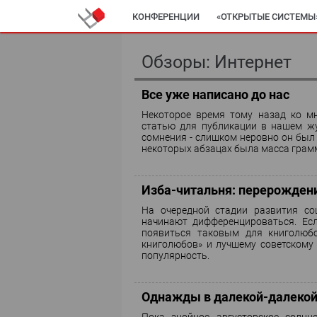
КОНФЕРЕНЦИИ
«ОТКРЫТЫЕ СИСТЕМЫ
АВТОМАТИЗАЦИЯ
ДИРЕКТОР ИС
К
Обзоры: Интернет
ИТ-КАЛЕНДАРЬ
ЭКСПЕРТИЗА
ПРЕС
Все уже написано до нас
Некоторое время тому назад ко м
статью для публикации в нашем жу
сомнения - слишком неровно он был 
некоторых абзацах была масса грамм
Изба-читальня: перерождени
На очередной стадии развития со
начинают дифференцироваться. Есл
появиться таковым для книголюб
книголюбов» и лучшему советскому 
популярность.
Однажды в далекой-далекой