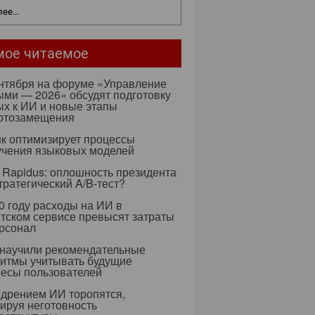
ее...
мое читаемое
ентября на форуме «Управление
ми — 2026» обсудят подготовку
х к ИИ и новые этапы
ртозамещения
к оптимизирует процессы
учения языковых моделей
 Rapidus: оплошность президента
тратегический A/B-тест?
0 году расходы на ИИ в
тском сервисе превысят затраты
ерсонал
 научили рекомендательные
ритмы учитывать будущие
ресы пользователей
едрением ИИ торопятся,
ируя неготовность