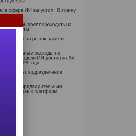
аструктуры
с в сфере ИИ запустил «Витрину
ов»
ифры призывает переходить на
 сертификаты
i выходит на рынок памяти
M
er: глобальные расходы на
формы и модели ИИ достигнут 64
долл. в 2026 году
ung создает подразделение
тотехники
мирован предварительный
чень цифровых платформ