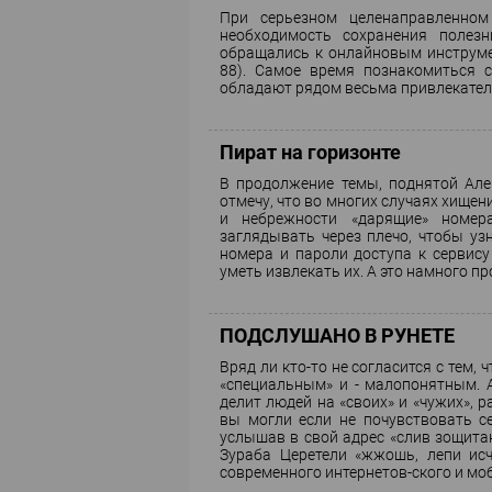
При серьезном целенаправленном
необходимость сохранения полез
обращались к онлайновым инструмен
88). Самое время познакомиться 
обладают рядом весьма привлекател
Пират на горизонте
В продолжение темы, поднятой Але
отмечу, что во многих случаях хищен
и небрежности «дарящие» номер
заглядывать через плечо, чтобы узн
номера и пароли доступа к сервису
уметь извлекать их. А это намного п
ПОДСЛУШАНО В РУНЕТЕ
Вряд ли кто-то не согласится с тем,
«специальным» и - малопонятным. 
делит людей на «своих» и «чужих», 
вы могли если не почувствовать се
услышав в свой адрес «слив зощитан
Зураба Церетели «жжошь, лепи ис
современного интернетов-ского и мо