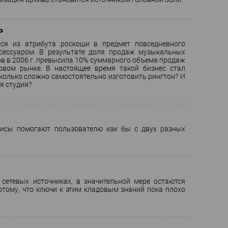
ь
ся из атрибута роскоши в предмет повседневного
сессуаром. В результате доля продаж музыкальных
в в 2006 г. превысила 10% суммарного объема продаж
вом рынке. В настоящее время такой бизнес стал
колько сложно самостоятельно изготовить рингтон? И
я студия?
висы помогают пользователю как бы с двух разных
сетевых источниках, в значительной мере остаются
тому, что ключи к этим кладовым знаний пока плохо