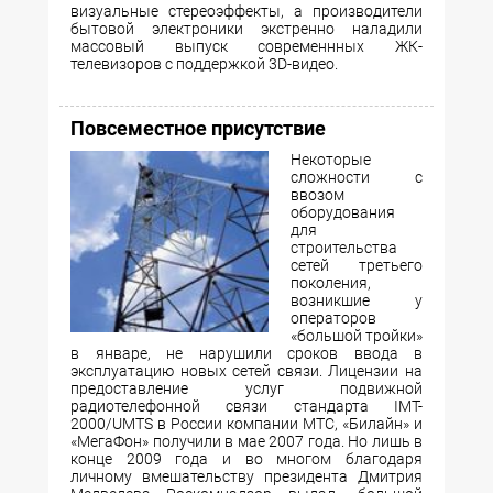
визуальные стереоэффекты, а производители
бытовой электроники экстренно наладили
массовый выпуск современнных ЖК-
телевизоров с поддержкой 3D-видео.
Повсеместное присутствие
Некоторые
сложности с
ввозом
оборудования
для
строительства
сетей третьего
поколения,
возникшие у
операторов
«большой тройки»
в январе, не нарушили сроков ввода в
эксплуатацию новых сетей связи. Лицензии на
предоставление услуг подвижной
радиотелефонной связи стандарта IMT-
2000/UMTS в России компании МТС, «Билайн» и
«МегаФон» получили в мае 2007 года. Но лишь в
конце 2009 года и во многом благодаря
личному вмешательству президента Дмитрия