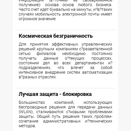
Информация (а?точнее- ее своевременное
получение)- основа основ любого бизнеса.
Часто счет идет буквально на минуты, и?в?таких
случаях мобильность электронной почты имеет
огромное значение.
Космическая безграничность
Для принятия эффективных управленческих
решений крупным компаниям с?разветвленной
сетью филиалов необходимо постоянно
получать данные о?текущих процессах,
состоянии дел во всех департаментах и?
подразделениях, что влечет за собой
интенсивное внедрение систем автоматизации
в?разных отраслях.
Лучшая защита - блокировка
Большинство компаний, использующих
беспроводные решения для передачи данных
(WLAN), сталкиваются с?новыми проблемами
защиты. Общий путь решения таких проблем-
сочетание административных и?технических
методов.