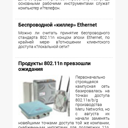
основными рабочими инструментами служат
компьютер и?телефон.
Беспроводной «киллер» Ethernet
Можно ли считать принятие беспроводного
стандарта 802.11n концом эпохи Ethernet, по
крайней мере- в?отношении клиентского
доступа к?локальной сети?
Продукты 802.11n превзошли
ожидания
Первоначально
строящаяся
кампусная сеть
базировалась на
точках доступа
802.11a/b/g
производства
Meru Networks, но
с августа их
начали заменять
новейшими точками доступа той же компании,
снабженными чипсетами для поддержки 11n.