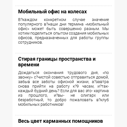
Мобильный офис на колесах
В?каждом конкретном случае значение
популярного в?наши дни термина «мобильный
офис» может быть совершенно разным. Мы
хотим поделиться опытом создания мобильных
офисов, предназначенных для работы группы
сотрудников.
Стирая границы пространства и
времени
Дождаться окончания трудового дня, «по
звонку» с?чистой совестью отправиться домой,
забыв все заботы офисной жизни, а?завтра
снова прийти на работу к?9 часам, и?так-
каждый будний день? Если для вас это- картина
из прошлого, и?вы- не олигарх или
безработный, то добро пожаловать в?клуб
мобильных работников!
Весь цвет карманных помощников