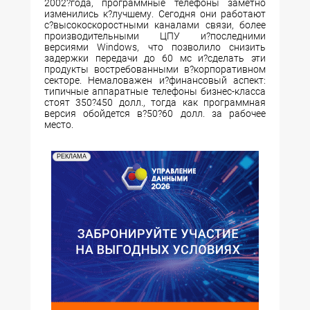
2002?года, программные телефоны заметно
изменились к?лучшему. Сегодня они работают
с?высокоскоростными каналами связи, более
производительными ЦПУ и?последними
версиями Windows, что позволило снизить
задержки передачи до 60 мс и?сделать эти
продукты востребованными в?корпоративном
секторе. Немаловажен и?финансовый аспект:
типичные аппаратные телефоны бизнес-класса
стоят 350?450 долл., тогда как программная
версия обойдется в?50?60 долл. за рабочее
место.
РЕКЛАМА