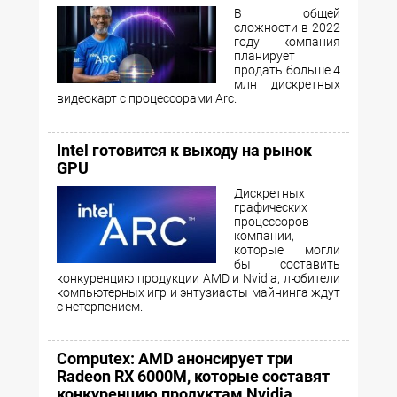
В общей
сложности в 2022
году компания
планирует
продать больше 4
млн дискретных
видеокарт с процессорами Arc.
Intel готовится к выходу на рынок
GPU
Дискретных
графических
процессоров
компании,
которые могли
бы составить
конкуренцию продукции AMD и Nvidia, любители
компьютерных игр и энтузиасты майнинга ждут
с нетерпением.
Computex: AMD анонсирует три
Radeon RX 6000M, которые составят
конкуренцию продуктам Nvidia