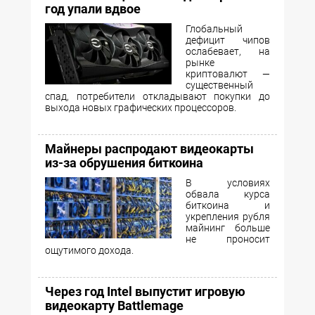
год упали вдвое
Глобальный
дефицит чипов
ослабевает, на
рынке
криптовалют —
существенный
спад, потребители откладывают покупки до
выхода новых графических процессоров.
Майнеры распродают видеокарты
из-за обрушения биткоина
В условиях
обвала курса
биткоина и
укрепления рубля
майнинг больше
не проносит
ощутимого дохода.
Через год Intel выпустит игровую
видеокарту Battlemage