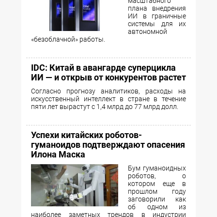
масштабного
плана внедрения
ИИ в граничные
системы для их
автономной
«безоблачной» работы.
IDC: Китай в авангарде суперцикла
ИИ — и открыв от конкурентов растет
Согласно прогнозу аналитиков, расходы на
искусственный интеллект в стране в течение
пяти лет вырастут с 1,4 млрд до 77 млрд долл.
Успехи китайских роботов-
гуманоидов подтверждают опасения
Илона Маска
Бум гуманоидных
роботов, о
котором еще в
прошлом году
заговорили как
об одном из
наиболее заметных трендов в индустрии