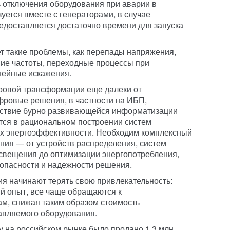
ь отключения оборудования при аварии в
уется вместе с генераторами, в случае
едоставляется достаточно времени для запуска
т такие проблемы, как перепады напряжения,
ие частоты, переходные процессы при
нейные искажения.
ровой трансформации еще далеки от
фровые решения, в частности на ИБП,
дствие бурно развивающейся информатизации
ся в рациональном построении систем
х энергоэффективности. Необходим комплексный
ания — от устройств распределения, систем
свещения до оптимизации энергопотребления,
опасности и надежности решения.
я начинают терять свою привлекательность:
й опыт, все чаще обращаются к
м, снижая таким образом стоимость
авляемого оборудования.
у на российском рынке было продано 1,3 млн