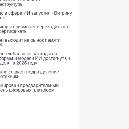
аструктуры
с в сфере ИИ запустил «Витрину
ов»
ифры призывает переходить на
 сертификаты
i выходит на рынок памяти
M
er: глобальные расходы на
формы и модели ИИ достигнут 64
долл. в 2026 году
ung создает подразделение
тотехники
мирован предварительный
чень цифровых платформ