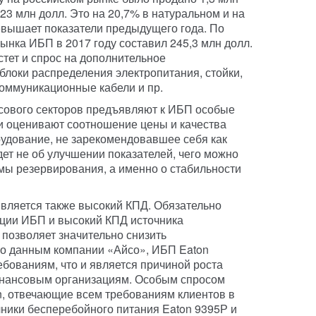
23 млн долл. Это на 20,7% в натуральном и на
вышает показатели предыдущего года. По
ынка ИБП в 2017 году составил 245,3 млн долл.
тет и спрос на дополнительное
блоки распределения электропитания, стойки,
оммуникационные кабели и пр.
нсового секторов предъявляют к ИБП особые
и оценивают соотношение цены и качества
рудование, не зарекомендовавшее себя как
идет не об улучшении показателей, чего можно
мы резервирования, а именно о стабильности
ляется также высокий КПД. Обязательно
ации ИБП и высокий КПД источника
 позволяет значительно снизить
по данным компании «Айсо», ИБП Eaton
ебованиям, что и является причиной роста
инансовым организациям. Особым спросом
n, отвечающие всем требованиям клиентов в
ники бесперебойного питания Eaton 9395Р и