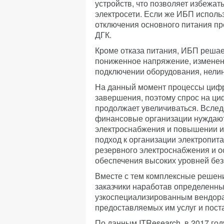
устройств, что позволяет избежат
электросети. Если же ИБП использ
отключения основного питания пр
ДГК.
Кроме отказа питания, ИБП решае
пониженное напряжение, изменен
подключении оборудования, нели
На данный момент процессы циф
завершения, поэтому спрос на ци
продолжает увеличиваться. Всле
финансовые организации нуждают
электроснабжения и повышении и
подход к организации электропит
резервного электроснабжения и о
обеспечения высоких уровней без
Вместе с тем комплексные решени
заказчики наработав определенны
узкоспециализированным вендора
предоставляемых им услуг и пост
По данным ITResearch, в 2017 год