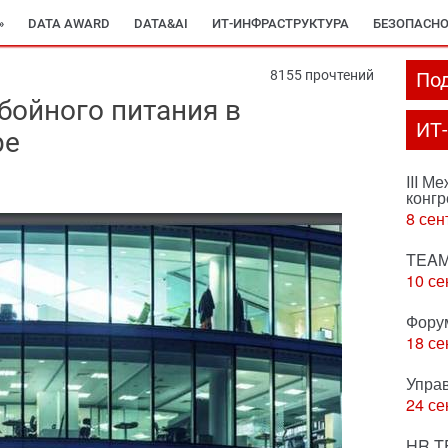
»
DATA AWARD
DATA&AI
ИТ-ИНФРАСТРУКТУРА
БЕЗОПАСНО
8155 прочтений
Под
бойного питания в
ИТ
ре
III М
конгр
8 сен
TEAM
10 се
Фору
18 се
Упра
24 се
HR T