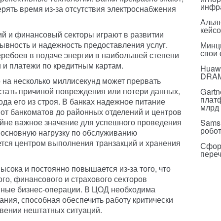
инфр
терять время из-за отсутствия электроснабжения
Альян
кейс
ий и финансовый секторы играют в развитии
ывность и надежность предоставления услуг.
Минц
свои
еребоев в подаче энергии в наибольшей степени
 и платежи по кредитным картам.
Huawe
DRA
 на несколько миллисекунд может прервать
тать причиной повреждения или потери данных,
Gartn
плат
да его из строя. В банках надежное питание
млрд 
от банкоматов до районных отделений и центров
айне важное значение для успешного проведения
Sams
робо
т основную нагрузку по обслуживанию
ется центром выполнения транзакций и хранения
Сфор
пере
сока и постоянно повышается из-за того, что
го, финансового и страхового секторов
нные бизнес-операции. В ЦОД необходима
ания, способная обеспечить работу критически
вении нештатных ситуаций.