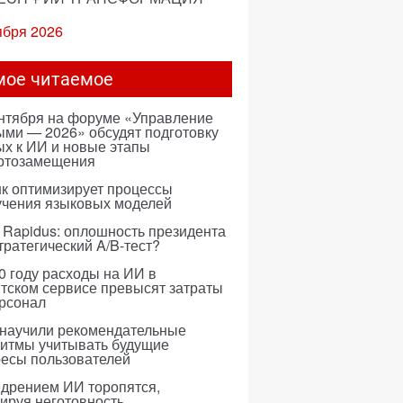
ября 2026
мое читаемое
ентября на форуме «Управление
ми — 2026» обсудят подготовку
х к ИИ и новые этапы
ртозамещения
к оптимизирует процессы
учения языковых моделей
 Rapidus: оплошность президента
тратегический A/B-тест?
0 году расходы на ИИ в
тском сервисе превысят затраты
ерсонал
 научили рекомендательные
ритмы учитывать будущие
ресы пользователей
едрением ИИ торопятся,
ируя неготовность