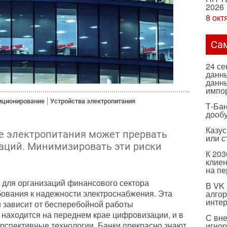
2026
8 окт
Са
24 с
данны
данны
импо
иционирование
Устройства электропитания
Т-Бан
дооб
Казус
е электропитания может прервать
или с
аций. Минимизировать эти риски
К 203
клиен
на п
 для организаций финансового сектора
В VK
вания к надежности электроснабжения. Эта
алго
инте
й зависит от бесперебойной работы
находится на переднем крае цифровизации, и в
С вн
рспективные технологии. Банки прекрасно знают,
игнор