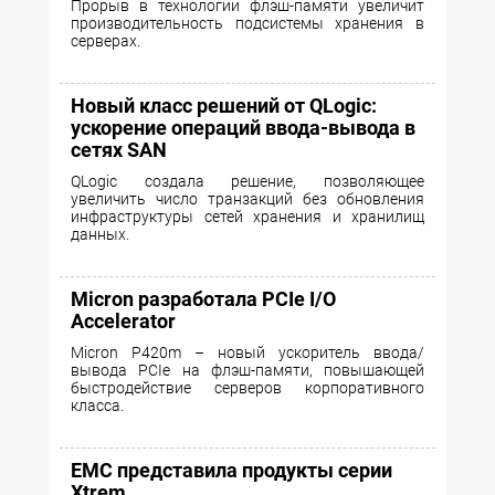
Прорыв в технологии флэш-памяти увеличит
производительность подсистемы хранения в
серверах.
Новый класс решений от QLogic:
ускорение операций ввода-вывода в
сетях SAN
QLogic создалa решение, позволяющее
увеличить число транзакций без обновления
инфраструктуры сетей хранения и хранилищ
данных.
Micron разработала PCIe I/O
Accelerator
Micron P420m – новый ускоритель ввода/
вывода PCIe на флэш-памяти, повышающей
быстродействие серверов корпоративного
класса.
EMC представила продукты серии
Xtrem