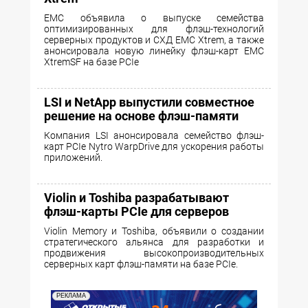
EMC объявила о выпуске семейства
оптимизированных для флэш-технологий
серверных продуктов и СХД EMC Xtrem, а также
анонсировала новую линейку флэш-карт EMC
XtremSF на базе PCIe
LSI и NetApp выпустили совместное
решение на основе флэш-памяти
Компания LSI анонсировала семейство флэш-
карт PCIe Nytro WarpDrive для ускорения работы
приложений.
Violin и Toshiba разрабатывают
флэш-карты PCIe для серверов
Violin Memory и Toshiba, объявили о создании
стратегического альянса для разработки и
продвижения высокопроизводительных
серверных карт флэш-памяти на базе PCIe.
РЕКЛАМА