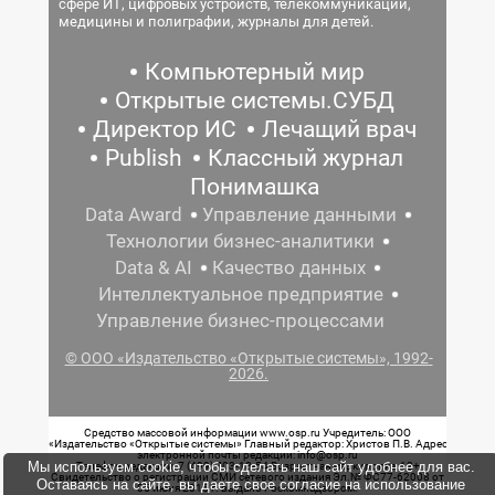
сфере ИТ, цифровых устройств, телекоммуникаций,
медицины и полиграфии, журналы для детей.
Компьютерный мир
Открытые системы.СУБД
Директор ИС
Лечащий врач
Publish
Классный журнал
Понимашка
Data Award
Управление данными
Технологии бизнес-аналитики
Data & AI
Качество данных
Интеллектуальное предприятие
Управление бизнес-процессами
© ООО «Издательство «Открытые системы», 1992-
2026.
Средство массовой информации www.osp.ru Учредитель: ООО
«Издательство «Открытые системы» Главный редактор: Христов П.В. Адрес
электронной почты редакции: info@osp.ru
Мы используем cookie, чтобы сделать наш сайт удобнее для вас.
Телефон редакции: 7 (499) 703-18-54 Возрастная маркировка: 12+
Свидетельство о регистрации СМИ сетевого издания Эл.№ ФС77-62008 от
Оставаясь на сайте, вы даете свое согласие на использование
05 июня 2015 г. выдано Роскомнадзором.