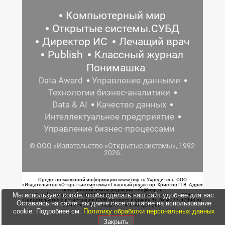
Компьютерный мир
Открытые системы.СУБД
Директор ИС
Лечащий врач
Publish
Классный журнал
Понимашка
Data Award
Управление данными
Технологии бизнес-аналитики
Data & AI
Качество данных
Интеллектуальное предприятие
Управление бизнес-процессами
© ООО «Издательство «Открытые системы», 1992-
2026.
Средство массовой информации www.osp.ru Учредитель: ООО
«Издательство «Открытые системы» Главный редактор: Христов П.В. Адрес
электронной почты редакции: info@osp.ru
Мы используем cookie, чтобы сделать наш сайт удобнее для вас.
Телефон редакции: 7 (499) 703-18-54 Возрастная маркировка: 12+
Свидетельство о регистрации СМИ сетевого издания Эл.№ ФС77-62008 от
Оставаясь на сайте, вы даете свое согласие на использование
05 июня 2015 г. выдано Роскомнадзором.
cookie. Подробнее см.
Политику обработки персональных данных
Закрыть