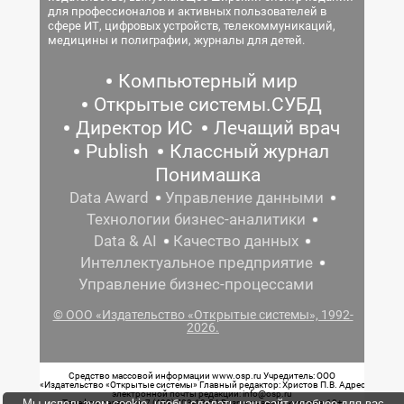
для профессионалов и активных пользователей в
сфере ИТ, цифровых устройств, телекоммуникаций,
медицины и полиграфии, журналы для детей.
Компьютерный мир
Открытые системы.СУБД
Директор ИС
Лечащий врач
Publish
Классный журнал
Понимашка
Data Award
Управление данными
Технологии бизнес-аналитики
Data & AI
Качество данных
Интеллектуальное предприятие
Управление бизнес-процессами
© ООО «Издательство «Открытые системы», 1992-
2026.
Средство массовой информации www.osp.ru Учредитель: ООО
«Издательство «Открытые системы» Главный редактор: Христов П.В. Адрес
электронной почты редакции: info@osp.ru
Мы используем cookie, чтобы сделать наш сайт удобнее для вас.
Телефон редакции: 7 (499) 703-18-54 Возрастная маркировка: 12+