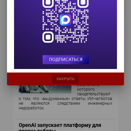
Крупнейший в
мире ретейлер
расширяет сферу
применения ИИ,
стремясь
добиться
сокращения затрат и предложить новые
возможности покупателям.
OpenAI: галлюцинации ИИ
математически обусловлены, а
потому неизбежны
Компания
провела научное
ЗАКРЫТЬ
исследование,
результаты
которого
свидетельствуют
о том, что «выдуманные» ответы ИИ-чатботов
не являются следствием инженерных
недоработок.
OpenAI запускает платформу для
поиска работы