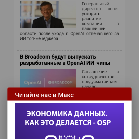
Генеральный
директор хочет
ускорить
развитие
компании в
важнейшей
области после ухода в OpenAI отвечавшего за
ИИ топ-менеджера.
В Broadcom будут выпускать
разработанные в OpenAI ИИ-чипы
Соглашение о
сотрудничестве
предусматривает
начало
развертывания
Читайте нас в Макс
компьютерных
систем на их основе во второй половине 2026
года.
Walmart совместно с OpenAI
запускает покупки через ChatGPT