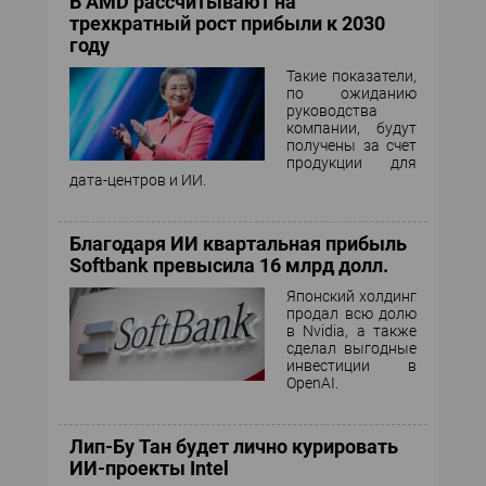
В AMD рассчитывают на
трехкратный рост прибыли к 2030
году
Такие показатели,
по ожиданию
руководства
компании, будут
получены за счет
продукции для
дата-центров и ИИ.
Благодаря ИИ квартальная прибыль
Softbank превысила 16 млрд долл.
Японский холдинг
продал всю долю
в Nvidia, а также
сделал выгодные
инвестиции в
OpenAI.
Лип-Бу Тан будет лично курировать
ИИ-проекты Intel