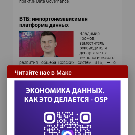
практик Data Governance.
ВТБ: импортонезависимая
платформа данных
Владимир
Громов,
заместитель
руководителя
департамента
технологического
развития общебанковских систем ВТБ, — о
внедрении комплексного решения,
Читайте нас в Макс
объединяющего централизованное хранилище
данных, озеро данных и оперативное
хранилище, и ставшего фундаментом для
цифровой трансформации банка.
«Рив Гош»: импортонезависимость
не в ущерб эффективности
Мария Власова,
директор
департамента по
аналитике «Рив