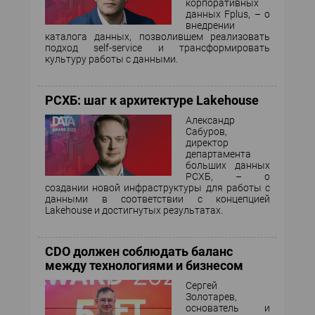
корпоративных
данных Fplus, – о
внедрении
каталога данных, позволившем реализовать
подход self-service и трансформировать
культуру работы с данными.
РСХБ: шаг к архитектуре Lakehouse
Александр
Сабуров,
директор
департамента
больших данных
РСХБ, – о
создании новой инфраструктуры для работы с
данными в соответствии с концепцией
Lakehouse и достигнутых результатах.
CDO должен соблюдать баланс
между технологиями и бизнесом
Сергей
Золотарев,
основатель и