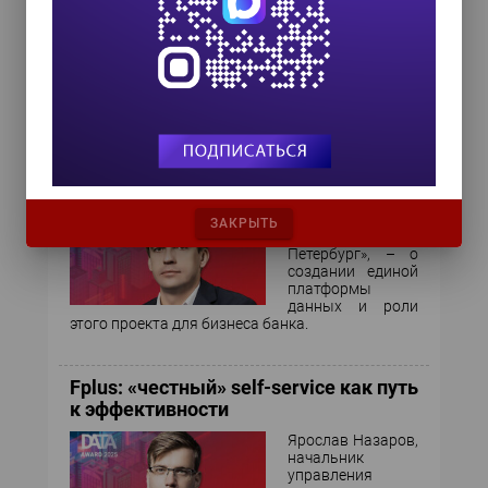
Гош», – о
переводе бизнес-
критичных ИТ-решений на
импортонезависимый стек и достигнутых
результатах.
Банк «Санкт-Петербург»: единая
платформа данных в концепции
Lakehouse
Ян Гузов, CDO
ЗАКРЫТЬ
банка «Санкт-
Петербург», – о
создании единой
платформы
данных и роли
этого проекта для бизнеса банка.
Fplus: «честный» self-service как путь
к эффективности
Ярослав Назаров,
начальник
управления