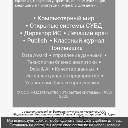
сфере ИТ, цифровых устройств, телекоммуникаций,
медицины и полиграфии, журналы для детей.
Компьютерный мир
Открытые системы.СУБД
Директор ИС
Лечащий врач
Publish
Классный журнал
Понимашка
Data Award
Управление данными
Технологии бизнес-аналитики
Data & AI
Качество данных
Интеллектуальное предприятие
Управление бизнес-процессами
© ООО «Издательство «Открытые системы», 1992-
2026.
Средство массовой информации www.osp.ru Учредитель: ООО
«Издательство «Открытые системы» Главный редактор: Христов П.В. Адрес
электронной почты редакции: info@osp.ru
Мы используем cookie, чтобы сделать наш сайт удобнее для вас.
Телефон редакции: 7 (499) 703-18-54 Возрастная маркировка: 12+
Свидетельство о регистрации СМИ сетевого издания Эл.№ ФС77-62008 от
Оставаясь на сайте, вы даете свое согласие на использование
05 июня 2015 г. выдано Роскомнадзором.