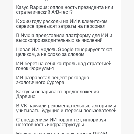
Казус Rapidus: оплошность президента или
стратегический A/B-тест?
К 2030 году расходы на ИИ в клиентском
сервисе превысят затраты на персонал
В Nvidia представили платформу для ИИ и
высокопроизводительных вычислений
Новая ИИ-модель Google генерирует текст
целиком, а не слово за словом
ИИ берет на себя контроль над стратегией
гонок Формулы-1
ИИ разработал рецепт рекордно
экологичного бургера
Кактусы оспаривают предположения
Дарвина
В VK научили рекомендательные алгоритмы
учитывать будущие интересы пользователей
С внедрением ИИ торопятся, игнорируя
неготовность инфраструктуры
Huawei выходит на рынок памяти DRAM