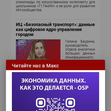
олимпиады по искусственному интеллекту для
школьников «Т1.ГенИИ» и ее роли для развития
ИИ-сообщества.
ИЦ «Безопасный транспорт»: данные
как цифровое ядро управления
городом
Галина Баурина,
руководитель
отдела аналитики
больших данных
Инновационного
центра
Читайте нас в Макс
«Безопасный транспорт», — о создании сервиса
«Платформа данных», консолидирующего
информацию из более чем 50 источников и
ставшего крупнейшим поставщиком данных в
Цифровой двойник Москвы.
Product Masters: подготовка
аналитиков данных и популяризация
полезных методик