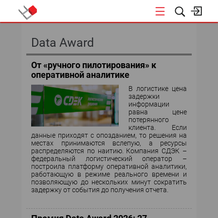
КОНФЕРЕНЦИИ
Data Award
«ОТКРЫТЫЕ СИСТЕМЫ»
От «ручного пилотирования» к
оперативной аналитике
DATA AWARD
В логистике цена
задержки
DATA&AI
информации
равна цене
потерянного
ИТ-ИНФРАСТРУКТУРА
клиента. Если
данные приходят с опозданием, то решения на
местах принимаются вслепую, а ресурсы
БЕЗОПАСНОСТЬ
распределяются по наитию. Компания СДЭК –
федеральный логистический оператор –
построила платформу оперативной аналитики,
АВТОМАТИЗАЦИЯ
работающую в режиме реального времени и
позволяющую до нескольких минут сократить
задержку от события до получения отчета.
ДИРЕКТОР ИС