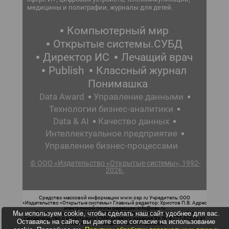
медицины и полиграфии, журналы для детей.
Компьютерный мир
Открытые системы.СУБД
Директор ИС
Лечащий врач
Publish
Классный журнал
Понимашка
Data Award
Управление данными
Технологии бизнес-аналитики
Data & AI
Качество данных
Интеллектуальное предприятие
Управление бизнес-процессами
© ООО «Издательство «Открытые системы», 1992-
2026.
Средство массовой информации www.osp.ru Учредитель: ООО
«Издательство «Открытые системы» Главный редактор: Христов П.В. Адрес
электронной почты редакции: info@osp.ru
Мы используем cookie, чтобы сделать наш сайт удобнее для вас.
Телефон редакции: 7 (499) 703-18-54 Возрастная маркировка: 12+
Свидетельство о регистрации СМИ сетевого издания Эл.№ ФС77-62008 от
Оставаясь на сайте, вы даете свое согласие на использование
05 июня 2015 г. выдано Роскомнадзором.